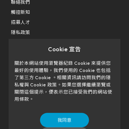
511.45 * 302.92 * 3.23 mm
聯絡我們
305.33mm * 229.3mm
觸控新知
562.98 * 332.4 * 3.23 mm
345.43mm * 194.79mm
招募人才
179.96 * 119.00 * 7.83 mm
隱私政策
339.12mm * 271.54mm
189.35 * 121.77 *4.83 mm
411mm * 231.6mm
Cookie 宣告
244.66 * 163.3 * 8.53 mm
377.52mm * 302.26mm
關於本網站使用瀏覽器紀錄 Cookie 來提供您
258.98 * 161.54 * 6.93 mm
最好的使用體驗，我們使用的 Cookie 也包括
477.84mm * 269.31mm
了第三方 Cookie 。相關資訊請訪問我們的隱
240.6 * 187.8 * 10.73 mm
私權與 Cookie 政策。如果您選擇繼續瀏覽或
528.24mm * 297.66mm
Our products have passed certification
關閉這個提示，便表示您已接受我們的網站使
291.92 * 194.00 * 12.72 mm
153.10mm * 92.14mm
用條款。
278.3 * 216.8 * 11.13 mm
414.4mm * 235.00mm
328.37 * 199.98 * 12.32 mm
我同意
宜蘭縣蘇澳鎮頂寮里頂平路22、26號 | No. 22、26, Dingping Rd.,