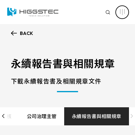
萬
達
SEARCH
光
電
投
資
人
BACK
關
認識萬達
係：
Search 網站搜尋
財
務
核心能力
資
訊
永續報告書與相關規章
關鍵字搜尋
與
股
新聞中心
東
服
下載永續報告書及相關規章文件
務
產品資訊
產品進階搜尋
清除篩選條件
應用範疇
部稽核
公司治理主管
產品分類
永續報告書與相關規章
解決方案
產品結構
電容式觸控面板