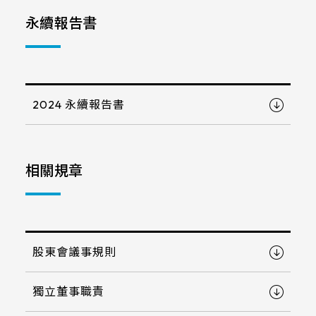
LCD 解析度
支援服務
FG(ITO FILM+ITO GLASS)
永續報告書
電阻式觸控面板
尺寸
800x480
G/F/F(Cover Glass+ITO FILM+ITO
投資人專區
觸控顯示模組
TDM外型/厚度(mm)
FILM)
7
1280x800
LCD AA區
True Flat Resistive(ITO FILM+ITO
ESG 企業永續
164.5 * 99.5* 1.4 mm
10.1
2024 永續報告書
GLASS)
1024x600
LCD Bezel opening
152.4mm*91.44mm
166.5 * 104* 1.4 mm
觸控新知
10.4
LCD可視角度
1024x768
154.60mm*93.64mm
216.96mm*135.6mm
229.2 * 149* 1.4 mm
LCD介面
12.1
相關規章
89/89/89/89
1920x1080
聯絡我們
218.96mm*137.6mm
222.72mm*125.28mm
亮度(nits)
235 * 143* 2.1 mm
LVDS
13.3
1280x1024
225.52mm*128.08mm
工作溫度(℃)
210.43mm*157.82mm
227.3 * 173.9* 1.4 mm
≧ 500 cd/m2
15
LCD廠牌
215.4mm*161.8mm
261.12mm*163.2mm
-20 to 70 ℃
股東會議事規則
275.82 * 177.9* 2.1 mm
≧ 400 cd/m2
15.6
VA區(mm)
INNOLUX_G070ACE-LH3
264.12mm*166.2mm
245.76mm*184.32mm
261.8 * 199.8* 2.2 mm
≧ 600 cd/m2
TP IC / Controller
獨立董事職責
17
156.10*88.6mm
EDT_ET070013DCDMA
249mm*187.5mm
293.47mm*165.08mm
Cover Glass厚度/BM顏色