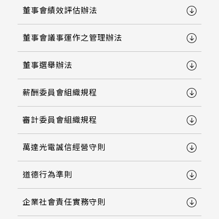
322 * 245.5* 2.2 mm
≧ 1000 cd/m2
ETP-MB-MER4050CEBG
18.5
220.8*139.00mm
董事會績效評估辦法
INNOLUX_G101ICE-LH1
295.07mm*166.68mm
TP介面
304.13mm*228.10mm
1.1 t / chemical enhanced
359.3 * 217.24* 2.1 mm
≧ 350 cd/m2
EETI_EXC 81W32
19
226.34*128.1mm
出線方向
TIANMA_TM101DDHG01-72
309.9mm*236.3mm
董事會議事運作之管理辦法
344.16mm*193.59mm
USB+RS232
1.8 t / chemical enhanced
356 * 286.5* 3.1 mm
EETI_EXC 81W46
21.5
支援指數
264.12*166.2mm
INNOLUX_G104XCE-L01
347.06mm*196.49mm
6 o'clock
337.92mm*270.34mm
USB+I2C
董事選舉辦法
2.8 t / chemical enhanced
429.86 * 254* 3.1 mm
EETI_EXC 81W60
23.8
249.8*188.5mm
1
INNOLUX_G121ICE-L02
341.6mm*274mm
9 o'clock
408.96mm*230.04mm
393.4 * 316.65* 2.2 mm
薪酬委員會組織規程
EETI_EXC 81W84
309.5*233.5mm
10
412.56mm*233.64mm
AUO_G133HAN01.1
12 o'clock
確認搜尋
376.32mm*301.06mm
496.5 * 292.2* 3.1 mm
審計委員會組織規程
347.93*196.94mm
380.32mm*305.06mm
AUO_G150XAN02.0
476.06mm*267.79mm
543 * 317.4* 3.1 mm
343*275.5mm
479.3mm*271.00mm
IVO_M156GWFA R0
萬達光電誠信經營守則
527.04mm*296.46mm
179.96 * 119.00 * 1.53 mm
154.6*93.64mm
530.20mm*299.6mm
AUO_G170ETN01.0
道德行為準則
189.35 * 121.77 * 1.53 mm
380.9*305.65mm
AUO_G185HAN01.0
244.66 * 163.3 * 1.53 mm
企業社會責任實務守則
481.5*272.6mm
AUO_G190EG02 V104