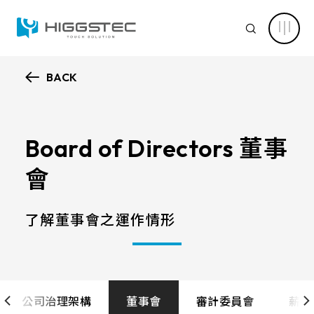
萬
達
SEARCH
光
電
投
資
人
BACK
關
認識萬達
係：
Search 網站搜尋
財
務
核心能力
資
訊
Board of Directors 董事
關鍵字搜尋
與
股
新聞中心
會
東
服
務
產品資訊
了解董事會之運作情形
產品進階搜尋
清除篩選條件
應用範疇
產品分類
解決方案
產品結構
公司治理架構
董事會
審計委員會
薪資
電容式觸控面板