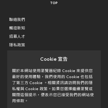
258.98 * 161.54 * 1.53 mm
TOP
530.2*299.6mm
INNOLUX_G215HCJ-L01
240.6 * 187.8 * 1.53 mm
213.8*161.00mm
INNOLUX_G238HCJ-L01
聯絡我們
291.92 * 194.00 * 2.23 mm
153.10mm * 92.14mm
觸控新知
INNOLUX_G070ACE-LH3
278.3 * 216.8 * 2.23 mm
招募人才
154.91mm * 87.34mm
328.37 * 199.98 * 2.23 mm
隱私政策
218.16mm * 136.8mm
339.53 * 263.5 * 2.23 mm
Cookie 宣告
223.72mm * 126.28mm
376.54 * 225.9 * 2.23 mm
212.2mm * 159.4mm
關於本網站使用瀏覽器紀錄 Cookie 來提供您
最好的使用體驗，我們使用的 Cookie 也包括
375.58 * 308 * 2.23 mm
262.32mm * 164.4mm
了第三方 Cookie 。相關資訊請訪問我們的隱
444 * 264.6 * 2.23 mm
私權與 Cookie 政策。如果您選擇繼續瀏覽或
Our products have passed certification
247.2mm * 185.7mm
關閉這個提示，便表示您已接受我們的網站使
409.27 * 334 * 2.23 mm
用條款。
294.27mm * 165.88mm