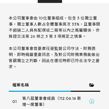
LCD 解析度
支援服務
FG(ITO FILM+ITO GLASS)
電阻式觸控面板
尺寸
800x480
G/F/F(Cover Glass+ITO FILM+ITO
投資人專區
本公司董事會由 10位董事組成，包含 3 位獨立董
觸控顯示模組
TDM外型/厚度(mm)
FILM)
事，獨立董事人數占全體董事席次 33%，且董事間
7
1280x800
LCD AA區
不超過二人具有配偶或二親等以內之親屬關係，亦
True Flat Resistive(ITO FILM+ITO
ESG 企業永續
164.5 * 99.5* 1.4 mm
10.1
無證交法第 26 條之 3 第 3 項規定之情事。
GLASS)
1024x600
LCD Bezel opening
152.4mm*91.44mm
166.5 * 104* 1.4 mm
觸控新知
10.4
LCD可視角度
1024x768
本公司董事會首要責任是監督公司守法、財務透
154.60mm*93.64mm
216.96mm*135.6mm
明、即時揭露重要訊息，及對公司財務業務能做出
229.2 * 149* 1.4 mm
LCD介面
12.1
89/89/89/89
1920x1080
聯絡我們
客觀獨立之判斷，因此在選任時即已符合法令之要
218.96mm*137.6mm
222.72mm*125.28mm
亮度(nits)
235 * 143* 2.1 mm
求。
LVDS
13.3
1280x1024
225.52mm*128.08mm
工作溫度(℃)
210.43mm*157.82mm
227.3 * 173.9* 1.4 mm
≧ 500 cd/m2
15
LCD廠牌
215.4mm*161.8mm
檔案名稱
261.12mm*163.2mm
-20 to 70 ℃
275.82 * 177.9* 2.1 mm
≧ 400 cd/m2
15.6
VA區(mm)
INNOLUX_G070ACE-LH3
264.12mm*166.2mm
245.76mm*184.32mm
第八屆董事會成員（112.06.16 新
261.8 * 199.8* 2.2 mm
≧ 600 cd/m2
TP IC / Controller
17
01
156.10*88.6mm
增一席董事）
EDT_ET070013DCDMA
249mm*187.5mm
293.47mm*165.08mm
Cover Glass厚度/BM顏色