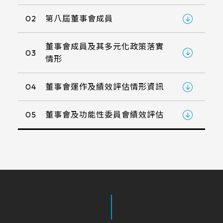
322 * 245.5* 2.2 mm
≧ 1000 cd/m2
ETP-MB-MER4050CEBG
18.5
220.8*139.00mm
INNOLUX_G101ICE-LH1
295.07mm*166.68mm
TP介面
02
第八屆董事會成員
304.13mm*228.10mm
1.1 t / chemical enhanced
359.3 * 217.24* 2.1 mm
≧ 350 cd/m2
EETI_EXC 81W32
19
226.34*128.1mm
出線方向
TIANMA_TM101DDHG01-72
309.9mm*236.3mm
344.16mm*193.59mm
USB+RS232
1.8 t / chemical enhanced
356 * 286.5* 3.1 mm
董事會成員及其多元化政策落實
EETI_EXC 81W46
21.5
支援指數
03
264.12*166.2mm
情形
INNOLUX_G104XCE-L01
347.06mm*196.49mm
6 o'clock
337.92mm*270.34mm
USB+I2C
2.8 t / chemical enhanced
429.86 * 254* 3.1 mm
EETI_EXC 81W60
23.8
249.8*188.5mm
1
INNOLUX_G121ICE-L02
341.6mm*274mm
9 o'clock
408.96mm*230.04mm
04
董事會運作及績效評估情形資訊
393.4 * 316.65* 2.2 mm
EETI_EXC 81W84
309.5*233.5mm
10
412.56mm*233.64mm
AUO_G133HAN01.1
12 o'clock
確認搜尋
376.32mm*301.06mm
496.5 * 292.2* 3.1 mm
05
董事會及功能性委員會績效評估
347.93*196.94mm
380.32mm*305.06mm
AUO_G150XAN02.0
476.06mm*267.79mm
543 * 317.4* 3.1 mm
343*275.5mm
479.3mm*271.00mm
IVO_M156GWFA R0
527.04mm*296.46mm
179.96 * 119.00 * 1.53 mm
154.6*93.64mm
530.20mm*299.6mm
AUO_G170ETN01.0
189.35 * 121.77 * 1.53 mm
380.9*305.65mm
AUO_G185HAN01.0
244.66 * 163.3 * 1.53 mm
481.5*272.6mm
AUO_G190EG02 V104