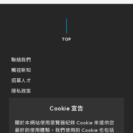
322 * 245.5* 2.2 mm
≧ 1000 cd/m2
ETP-MB-MER4050CEBG
18.5
220.8*139.00mm
INNOLUX_G101ICE-LH1
295.07mm*166.68mm
TP介面
304.13mm*228.10mm
1.1 t / chemical enhanced
359.3 * 217.24* 2.1 mm
≧ 350 cd/m2
EETI_EXC 81W32
19
226.34*128.1mm
出線方向
TIANMA_TM101DDHG01-72
309.9mm*236.3mm
344.16mm*193.59mm
USB+RS232
1.8 t / chemical enhanced
356 * 286.5* 3.1 mm
EETI_EXC 81W46
21.5
支援指數
264.12*166.2mm
INNOLUX_G104XCE-L01
347.06mm*196.49mm
6 o'clock
337.92mm*270.34mm
USB+I2C
TOP
2.8 t / chemical enhanced
429.86 * 254* 3.1 mm
EETI_EXC 81W60
23.8
249.8*188.5mm
1
INNOLUX_G121ICE-L02
341.6mm*274mm
9 o'clock
408.96mm*230.04mm
393.4 * 316.65* 2.2 mm
EETI_EXC 81W84
309.5*233.5mm
10
聯絡我們
412.56mm*233.64mm
AUO_G133HAN01.1
12 o'clock
確認搜尋
376.32mm*301.06mm
496.5 * 292.2* 3.1 mm
觸控新知
347.93*196.94mm
380.32mm*305.06mm
AUO_G150XAN02.0
476.06mm*267.79mm
招募人才
543 * 317.4* 3.1 mm
343*275.5mm
479.3mm*271.00mm
IVO_M156GWFA R0
隱私政策
527.04mm*296.46mm
179.96 * 119.00 * 1.53 mm
154.6*93.64mm
530.20mm*299.6mm
AUO_G170ETN01.0
Cookie 宣告
189.35 * 121.77 * 1.53 mm
380.9*305.65mm
AUO_G185HAN01.0
244.66 * 163.3 * 1.53 mm
關於本網站使用瀏覽器紀錄 Cookie 來提供您
481.5*272.6mm
AUO_G190EG02 V104
最好的使用體驗，我們使用的 Cookie 也包括