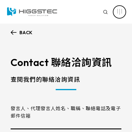
萬
達
SEARCH
光
電
投
資
人
BACK
關
認識萬達
係：
Search 網站搜尋
財
務
核心能力
資
訊
Contact 聯絡洽詢資訊
關鍵字搜尋
與
股
新聞中心
東
服
查閱我們的聯絡洽詢資訊
務
產品資訊
產品進階搜尋
清除篩選條件
應用範疇
發言人、代理發言人姓名、職稱、聯絡電話及電子
產品分類
郵件信箱
解決方案
產品結構
電容式觸控面板