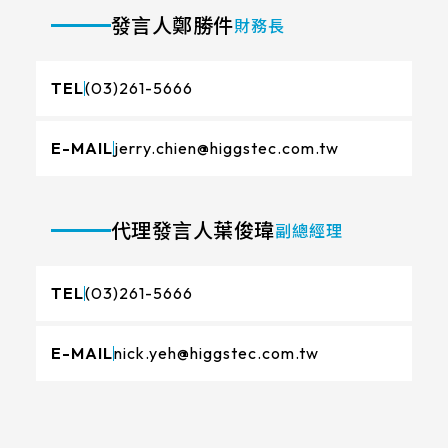
LCD 解析度
支援服務
發言人
鄭勝件
財務長
FG(ITO FILM+ITO GLASS)
電阻式觸控面板
尺寸
800x480
G/F/F(Cover Glass+ITO FILM+ITO
投資人專區
觸控顯示模組
TDM外型/厚度(mm)
TEL
(03)261-5666
FILM)
7
1280x800
LCD AA區
True Flat Resistive(ITO FILM+ITO
ESG 企業永續
164.5 * 99.5* 1.4 mm
10.1
E-MAIL
jerry.chien@higgstec.com.tw
GLASS)
1024x600
LCD Bezel opening
152.4mm*91.44mm
166.5 * 104* 1.4 mm
觸控新知
10.4
LCD可視角度
1024x768
154.60mm*93.64mm
216.96mm*135.6mm
229.2 * 149* 1.4 mm
LCD介面
代理發言人
葉俊瑋
副總經理
12.1
89/89/89/89
1920x1080
聯絡我們
218.96mm*137.6mm
222.72mm*125.28mm
亮度(nits)
235 * 143* 2.1 mm
LVDS
13.3
1280x1024
TEL
(03)261-5666
225.52mm*128.08mm
工作溫度(℃)
210.43mm*157.82mm
227.3 * 173.9* 1.4 mm
≧ 500 cd/m2
15
LCD廠牌
215.4mm*161.8mm
261.12mm*163.2mm
-20 to 70 ℃
E-MAIL
nick.yeh@higgstec.com.tw
275.82 * 177.9* 2.1 mm
≧ 400 cd/m2
15.6
VA區(mm)
INNOLUX_G070ACE-LH3
264.12mm*166.2mm
245.76mm*184.32mm
261.8 * 199.8* 2.2 mm
≧ 600 cd/m2
TP IC / Controller
17
156.10*88.6mm
EDT_ET070013DCDMA
249mm*187.5mm
293.47mm*165.08mm
Cover Glass厚度/BM顏色