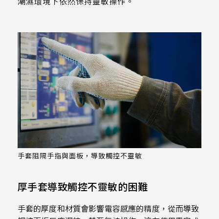
322 * 245.5* 2.2 mm
≧ 1000 cd/m2
潮濕環境下依然保持靈敏操作。
ETP-MB-MER4050CEBG
18.5
220.8*139.00mm
INNOLUX_G101ICE-LH1
295.07mm*166.68mm
TP介面
304.13mm*228.10mm
1.1 t / chemical enhanced
359.3 * 217.24* 2.1 mm
≧ 350 cd/m2
EETI_EXC 81W32
19
226.34*128.1mm
出線方向
TIANMA_TM101DDHG01-72
309.9mm*236.3mm
344.16mm*193.59mm
USB+RS232
1.8 t / chemical enhanced
356 * 286.5* 3.1 mm
EETI_EXC 81W46
21.5
支援指數
264.12*166.2mm
INNOLUX_G104XCE-L01
347.06mm*196.49mm
6 o'clock
337.92mm*270.34mm
USB+I2C
2.8 t / chemical enhanced
429.86 * 254* 3.1 mm
EETI_EXC 81W60
23.8
249.8*188.5mm
1
INNOLUX_G121ICE-L02
341.6mm*274mm
9 o'clock
408.96mm*230.04mm
393.4 * 316.65* 2.2 mm
EETI_EXC 81W84
309.5*233.5mm
10
412.56mm*233.64mm
AUO_G133HAN01.1
12 o'clock
確認搜尋
376.32mm*301.06mm
496.5 * 292.2* 3.1 mm
347.93*196.94mm
380.32mm*305.06mm
AUO_G150XAN02.0
476.06mm*267.79mm
543 * 317.4* 3.1 mm
343*275.5mm
479.3mm*271.00mm
IVO_M156GWFA R0
527.04mm*296.46mm
179.96 * 119.00 * 1.53 mm
手套阻隔手指與面板，導致觸控不靈敏
154.6*93.64mm
530.20mm*299.6mm
AUO_G170ETN01.0
189.35 * 121.77 * 1.53 mm
厚手套導致觸控不靈敏的困難
380.9*305.65mm
AUO_G185HAN01.0
244.66 * 163.3 * 1.53 mm
481.5*272.6mm
手套的厚度和材質會影響電容感應的精度，從而導致
AUO_G190EG02 V104