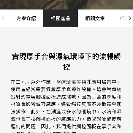
LCD 解析度
支援服務
FG(ITO FILM+ITO GLASS)
電阻式觸控面板
尺寸
方案介紹
相關產品
相關文章
相關
800x480
G/F/F(Cover Glass+ITO FILM+ITO
投資人專區
觸控顯示模組
TDM外型/厚度(mm)
FILM)
7
1280x800
LCD AA區
True Flat Resistive(ITO FILM+ITO
ESG 企業永續
164.5 * 99.5* 1.4 mm
10.1
GLASS)
1024x600
LCD Bezel opening
152.4mm*91.44mm
166.5 * 104* 1.4 mm
實現厚手套與濕氣環境下的流暢觸
觸控新知
10.4
LCD可視角度
1024x768
154.60mm*93.64mm
216.96mm*135.6mm
控
229.2 * 149* 1.4 mm
LCD介面
12.1
89/89/89/89
1920x1080
聯絡我們
218.96mm*137.6mm
222.72mm*125.28mm
亮度(nits)
235 * 143* 2.1 mm
在工地、戶外作業、醫療環境等特殊應用場景中，
LVDS
13.3
1280x1024
225.52mm*128.08mm
工作溫度(℃)
使用者經常需要佩戴厚手套操作設備。這會對傳統
210.43mm*157.82mm
227.3 * 173.9* 1.4 mm
≧ 500 cd/m2
15
投射式電容觸控面板造成挑戰，因為手套的厚度和
LCD廠牌
215.4mm*161.8mm
材質會影響電容感應，導致觸控反應不靈敏甚至無
261.12mm*163.2mm
-20 to 70 ℃
275.82 * 177.9* 2.1 mm
≧ 400 cd/m2
15.6
VA區(mm)
法操作。此外，在潮濕或多水的環境中，水滴和濕
INNOLUX_G070ACE-LH3
264.12mm*166.2mm
245.76mm*184.32mm
氣也會干擾觸控面板的感應能力，造成誤觸或反應
261.8 * 199.8* 2.2 mm
≧ 600 cd/m2
TP IC / Controller
17
156.10*88.6mm
遲鈍的問題。因此，我們提供觸控面板在厚手套和
EDT_ET070013DCDMA
249mm*187.5mm
293.47mm*165.08mm
Cover Glass厚度/BM顏色