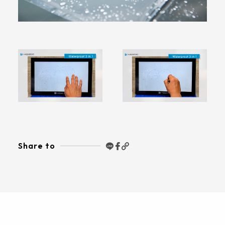
339.53 * 263.5 * 11.28 mm
376.54 * 225.9 * 11.8 mm
375.58 * 308 * 19.95 mm
444 * 264.6 * 14.73 mm
409.27 * 334 * 18.02 mm
511.45 * 302.92 * 13.43 mm
562.98 * 332.4 *12.13 mm
Share to
189.35 * 121.77* 1.4 mm
179.96 * 119* 1.4 mm
244.66 *163.3* 1.4 mm