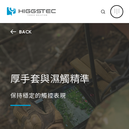
無
懼
SEARCH
厚
手
套
與
濕
BACK
潤
認識萬達
環
Search 網站搜尋
境，
觸
核心能力
控
依
關鍵字搜尋
然
精
新聞中心
確
厚手套與濕觸精準
靈
敏
產品資訊
產品進階搜尋
清除篩選條件
保持穩定的觸控表現
應用範疇
產品分類
解決方案
產品結構
電容式觸控面板