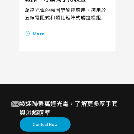
萬達光電的強固型觸控應用，適用於
五線電阻式和類比矩陣式觸控模組，
可裝配於可攜式手持裝置及強固型筆
記型電腦，能夠在各種使用環境和氣
More
M
候條件下穩定運行，應對嚴苛挑戰。
歡迎聯繫萬達光電，了解更多厚手套
與濕觸精準
Contact Now