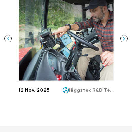
勢
Higgstec Marketing and Sales Team
12 Nov. 2025
Higgstec R&D Team
15 Oct.