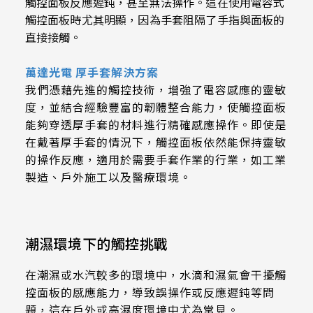
觸控面板反應遲鈍，甚至無法操作。這在使用電容式
258.98 * 161.54 * 1.53 mm
530.2*299.6mm
觸控面板時尤其明顯，因為手套阻隔了手指與面板的
INNOLUX_G215HCJ-L01
240.6 * 187.8 * 1.53 mm
直接接觸。
213.8*161.00mm
INNOLUX_G238HCJ-L01
291.92 * 194.00 * 2.23 mm
萬達光電 厚手套解決方案
153.10mm * 92.14mm
INNOLUX_G070ACE-LH3
我們憑藉先進的觸控技術，增強了電容感應的靈敏
278.3 * 216.8 * 2.23 mm
度，並結合經驗豐富的韌體整合能力，使觸控面板
154.91mm * 87.34mm
能夠穿透厚手套的材料進行精確感應操作。即使是
328.37 * 199.98 * 2.23 mm
218.16mm * 136.8mm
在戴著厚手套的情況下，觸控面板依然能保持靈敏
的操作反應，適用於需要手套作業的行業，如工業
339.53 * 263.5 * 2.23 mm
223.72mm * 126.28mm
製造、戶外施工以及醫療環境。
376.54 * 225.9 * 2.23 mm
212.2mm * 159.4mm
375.58 * 308 * 2.23 mm
262.32mm * 164.4mm
潮濕環境下的觸控挑戰
444 * 264.6 * 2.23 mm
247.2mm * 185.7mm
在潮濕或水汽較多的環境中，水滴和濕氣會干擾觸
409.27 * 334 * 2.23 mm
控面板的感應能力，導致誤操作或反應遲鈍等問
294.27mm * 165.88mm
題，這在戶外或高濕度環境中尤為常見。