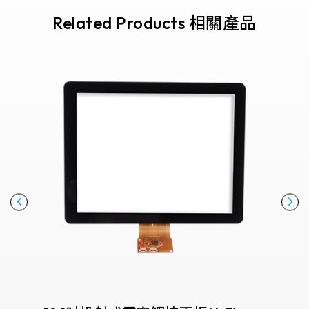
258.98 *161.54* 1.4 mm
Related Products 相關產品
240.6 *187.8* 1.4 mm
291.92 *194* 2.1 mm
278.3*216.8* 2.1 mm
328.37 *199.98* 2.1 mm
562.98 *332.4* 3.1 mm
376.54 *225.9* 2.1 mm
375.58 * 308* 2.1 mm
444 *264.6* 2.1 mm
409.27 *334* 2.1 mm