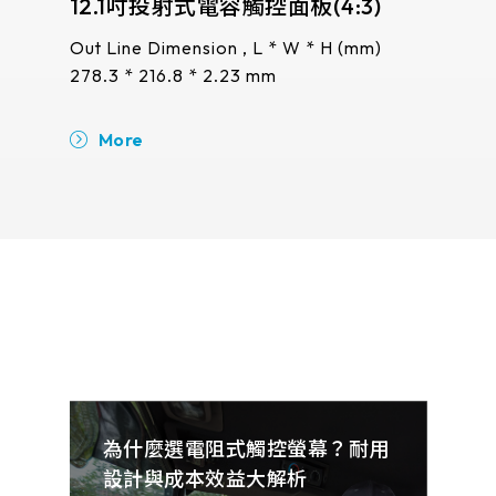
12.1吋投射式電容觸控面板(4:3)
15吋
511.45*302.92* 3.1 mm
mm)
Out Line Dimension , L * W * H (mm)
Out Lin
278.3 * 216.8 * 2.23 mm
339.53 
More
Mor
求定
為什麼選電阻式觸控螢幕？耐用
觸
設計與成本效益大解析
評