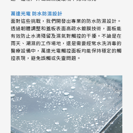
511.45 * 302.92 * 3.23 mm
305.33mm * 229.3mm
萬達光電 防水防濕設計
562.98 * 332.4 * 3.23 mm
345.43mm * 194.79mm
面對這些挑戰，我們開發出專業的防水防濕設計。
透過韌體調整和蓋板表面高疏水鍍膜技術，面板能
179.96 * 119.00 * 7.83 mm
339.12mm * 271.54mm
有效防止水滴殘留及濕氣對觸控的干擾。不論是在
189.35 * 121.77 *4.83 mm
雨天、潮濕的工作場地，還是需要經常水洗消毒的
411mm * 231.6mm
醫療設備中，萬達光電觸控面板均能保持穩定的觸
244.66 * 163.3 * 8.53 mm
控表現，避免誤觸或失靈問題。
377.52mm * 302.26mm
258.98 * 161.54 * 6.93 mm
477.84mm * 269.31mm
240.6 * 187.8 * 10.73 mm
528.24mm * 297.66mm
291.92 * 194.00 * 12.72 mm
153.10mm * 92.14mm
278.3 * 216.8 * 11.13 mm
414.4mm * 235.00mm
328.37 * 199.98 * 12.32 mm