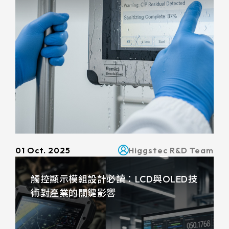
511.45*302.92* 3.1 mm
01 Oct. 2025
Higgstec R&D Team
觸控顯示模組設計必讀：LCD與OLED技
術對產業的關鍵影響