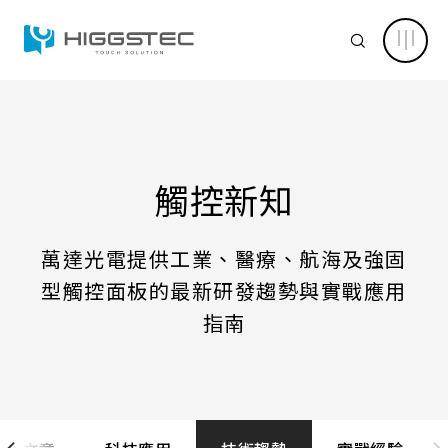
觸
控
SEARCH
面
板
專
業
新
知：
認識萬達
涵
Search 網站搜尋
蓋
科
核心能力
技
觸控新知
應
關鍵字搜尋
用
及
新聞中心
技
萬達光電提供工業、醫療、航海及強固
術
趨
型觸控面板的最新研發趨勢與實戰應用
產品資訊
勢
與
產品進階搜尋
清除篩選條件
指南
案
例
應用範疇
分
享
產品分類
解決方案
產品結構
電容式觸控面板