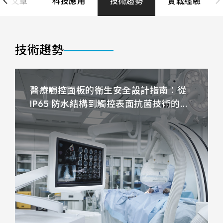
全部文章
科技應用
技術趨勢
實戰經驗
LCD 解析度
支援服務
FG(ITO FILM+ITO GLASS)
電阻式觸控面板
尺寸
800x480
G/F/F(Cover Glass+ITO FILM+ITO
投資人專區
觸控顯示模組
TDM外型/厚度(mm)
FILM)
技術趨勢
7
1280x800
LCD AA區
True Flat Resistive(ITO FILM+ITO
ESG 企業永續
164.5 * 99.5* 1.4 mm
10.1
GLASS)
1024x600
LCD Bezel opening
152.4mm*91.44mm
醫療觸控面板的衛生安全設計指南：從
166.5 * 104* 1.4 mm
觸控新知
10.4
LCD可視角度
1024x768
IP65 防水結構到觸控表面抗菌技術的完
154.60mm*93.64mm
216.96mm*135.6mm
229.2 * 149* 1.4 mm
LCD介面
整解析
12.1
89/89/89/89
1920x1080
聯絡我們
218.96mm*137.6mm
222.72mm*125.28mm
亮度(nits)
235 * 143* 2.1 mm
LVDS
13.3
1280x1024
225.52mm*128.08mm
工作溫度(℃)
210.43mm*157.82mm
227.3 * 173.9* 1.4 mm
≧ 500 cd/m2
15
LCD廠牌
215.4mm*161.8mm
261.12mm*163.2mm
-20 to 70 ℃
275.82 * 177.9* 2.1 mm
≧ 400 cd/m2
15.6
VA區(mm)
INNOLUX_G070ACE-LH3
264.12mm*166.2mm
245.76mm*184.32mm
261.8 * 199.8* 2.2 mm
≧ 600 cd/m2
TP IC / Controller
17
156.10*88.6mm
EDT_ET070013DCDMA
249mm*187.5mm
293.47mm*165.08mm
Cover Glass厚度/BM顏色