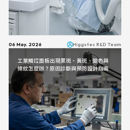
322 * 245.5* 2.2 mm
≧ 1000 cd/m2
ETP-MB-MER4050CEBG
18.5
220.8*139.00mm
INNOLUX_G101ICE-LH1
295.07mm*166.68mm
TP介面
304.13mm*228.10mm
1.1 t / chemical enhanced
359.3 * 217.24* 2.1 mm
≧ 350 cd/m2
EETI_EXC 81W32
19
226.34*128.1mm
出線方向
TIANMA_TM101DDHG01-72
309.9mm*236.3mm
344.16mm*193.59mm
USB+RS232
1.8 t / chemical enhanced
356 * 286.5* 3.1 mm
EETI_EXC 81W46
21.5
支援指數
264.12*166.2mm
INNOLUX_G104XCE-L01
347.06mm*196.49mm
6 o'clock
337.92mm*270.34mm
USB+I2C
2.8 t / chemical enhanced
429.86 * 254* 3.1 mm
EETI_EXC 81W60
23.8
06 May. 2026
Higgstec R&D Team
249.8*188.5mm
1
INNOLUX_G121ICE-L02
341.6mm*274mm
9 o'clock
408.96mm*230.04mm
393.4 * 316.65* 2.2 mm
EETI_EXC 81W84
309.5*233.5mm
10
工業觸控面板出現黑斑、黃斑、變色與
412.56mm*233.64mm
AUO_G133HAN01.1
12 o'clock
確認搜尋
376.32mm*301.06mm
496.5 * 292.2* 3.1 mm
條紋怎麼辦？原因診斷與預防設計指南
347.93*196.94mm
380.32mm*305.06mm
AUO_G150XAN02.0
476.06mm*267.79mm
543 * 317.4* 3.1 mm
343*275.5mm
479.3mm*271.00mm
IVO_M156GWFA R0
527.04mm*296.46mm
179.96 * 119.00 * 1.53 mm
154.6*93.64mm
530.20mm*299.6mm
AUO_G170ETN01.0
189.35 * 121.77 * 1.53 mm
380.9*305.65mm
AUO_G185HAN01.0
244.66 * 163.3 * 1.53 mm
481.5*272.6mm
AUO_G190EG02 V104