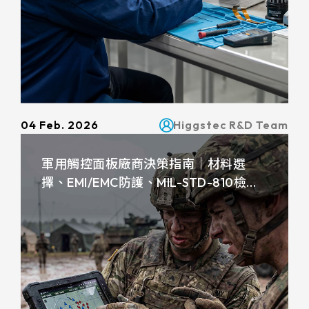
258.98 * 161.54 * 1.53 mm
530.2*299.6mm
INNOLUX_G215HCJ-L01
240.6 * 187.8 * 1.53 mm
213.8*161.00mm
INNOLUX_G238HCJ-L01
291.92 * 194.00 * 2.23 mm
153.10mm * 92.14mm
INNOLUX_G070ACE-LH3
278.3 * 216.8 * 2.23 mm
154.91mm * 87.34mm
04 Feb. 2026
Higgstec R&D Team
328.37 * 199.98 * 2.23 mm
218.16mm * 136.8mm
339.53 * 263.5 * 2.23 mm
軍用觸控面板廠商決策指南｜材料選
223.72mm * 126.28mm
擇、EMI/EMC防護、MIL-STD-810檢
376.54 * 225.9 * 2.23 mm
測、可追溯性完整對比
212.2mm * 159.4mm
375.58 * 308 * 2.23 mm
262.32mm * 164.4mm
444 * 264.6 * 2.23 mm
247.2mm * 185.7mm
409.27 * 334 * 2.23 mm
294.27mm * 165.88mm