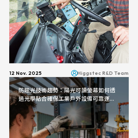
339.53 * 263.5 * 11.28 mm
376.54 * 225.9 * 11.8 mm
375.58 * 308 * 19.95 mm
444 * 264.6 * 14.73 mm
409.27 * 334 * 18.02 mm
511.45 * 302.92 * 13.43 mm
12 Nov. 2025
Higgstec R&D Team
562.98 * 332.4 *12.13 mm
防眩光技術趨勢：陽光可讀螢幕如何透
過光學貼合確保工業戶外設備可靠運
189.35 * 121.77* 1.4 mm
作？
179.96 * 119* 1.4 mm
244.66 *163.3* 1.4 mm