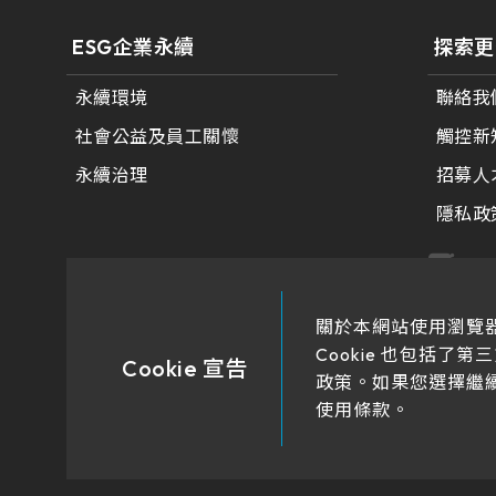
291.92 *194* 2.1 mm
ESG企業永續
探索更
278.3*216.8* 2.1 mm
永續環境
聯絡我
328.37 *199.98* 2.1 mm
社會公益及員工關懷
觸控新
562.98 *332.4* 3.1 mm
永續治理
招募人
376.54 *225.9* 2.1 mm
隱私政
375.58 * 308* 2.1 mm
444 *264.6* 2.1 mm
關於本網站使用瀏覽器
Cookie 也包括了第
409.27 *334* 2.1 mm
Cookie 宣告
政策。如果您選擇繼
511.45*302.92* 3.1 mm
使用條款。
宜蘭縣蘇澳鎮頂寮里頂平路22、26號 |
Copyright(c) HIGGSTEC IN