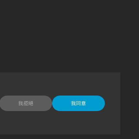
我拒絕
我同意
wan (R.O.C.)
Our products have passed certification
Language
TW
EN