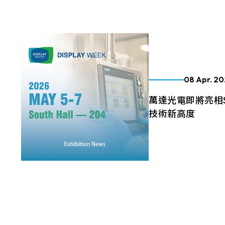
電容式觸控面板
FG(IT
萬達光電更將對產品
工控
創新技術應用
醫
戶
LCD介面
亮度(nits
的探究延伸到觸控顯
164.5 * 99.5* 1.4 mm
15
G/F/
電阻式觸控面板
控領域的各種規格需
VA區(mm)
TP IC / C
LVDS
屬的觸控解決方案，
166.5 * 104* 1.4 mm
21
觸控顯示模組
出線方向
支援指
True
電容式
附加價值。
156.10*88.6mm
ETP-
F
229.2 * 149* 1.4 mm
222
6 o'clock
08 Apr. 2
220.8*139.00mm
E
235 * 143* 2.1 mm
210
電阻式
9 o'clock
萬達光電即將亮相S
226.34*128.1mm
E
227.3 * 173.9* 1.4 mm
26
技術新高度
12 o'clock
264.12*166.2mm
E
泛交通
厚手套與潮濕
車
抗
觸控顯
三月，我們在 Embedd
275.82 * 177.9* 2.1 mm
245
美收官，展出的新
249.8*188.5mm
E
261.8 * 199.8* 2.2 mm
293
球客戶的高度關注
309.5*233.5mm
能，我們即將於 2026 
More
322 * 245.5* 2.2 mm
304
SID Display 
347.93*196.94mm
示技術年度盛會。
359.3 * 217.24* 2.1 mm
344
Interactive Displa
343*275.5mm
位，誠摯邀請您蒞臨 Sou