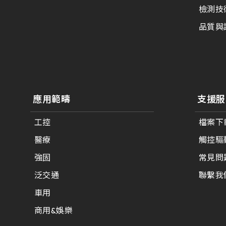
375.58 * 308 * 19.95 mm
檢測技
444 * 264.6 * 14.73 mm
品質與
409.27 * 334 * 18.02 mm
511.45 * 302.92 * 13.43 mm
562.98 * 332.4 *12.13 mm
應用範疇
支援服
189.35 * 121.77* 1.4 mm
工控
檔案下
醫療
觸控驅
179.96 * 119* 1.4 mm
強固
常見問
244.66 *163.3* 1.4 mm
泛交通
聯繫我
258.98 *161.54* 1.4 mm
車用
240.6 *187.8* 1.4 mm
商用&娛樂