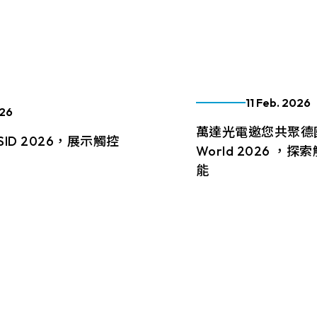
O FILM+ITO GLASS)
800x480
品質的要求及對技術
表現。
療
外環境應用
強固
偏光眼鏡與光學
)
工作溫度(℃)
示模組。因應不同工
2.4mm*91.44mm
154.60mm*93.64mm
F(Cover Glass+ITO
1280x800
求，我們量身打造專
ontroller
Cover Glass厚度/BM顏色
FILM+ITO FILM)
≧ 500 cd/m2
-20 to 70 ℃
協助客戶提升產品的
6.96mm*135.6mm
218.96mm*137.6mm
1024x600
數
 Flat Resistive(ITO
觸控面板
MB-MER4050CEBG
1.1 t / chemical enhanced
≧ 400 cd/m2
ILM+ITO GLASS)
.72mm*125.28mm
225.52mm*128.08mm
1024x768
11 Feb. 2026
1
026
ETI_EXC 81W32
1.8 t / chemical enhanced
≧ 600 cd/m2
.43mm*157.82mm
215.4mm*161.8mm
萬達光電邀您共聚德國E
觸控面板
1920x1080
10
ID 2026，展示觸控
ETI_EXC 81W46
2.8 t / chemical enhanced
World 2026 ，
≧ 1000 cd/m2
確認搜尋
1.12mm*163.2mm
264.12mm*166.2mm
1280x1024
能
ETI_EXC 81W60
≧ 350 cd/m2
用
衝擊玻璃
商用&娛樂
抗干擾EMI
示模組
ed World 2026 完
.76mm*184.32mm
249mm*187.5mm
蒞臨 Embedded World 
一代觸控技術獲得來自全
ETI_EXC 81W84
550)，探索萬達光電
.47mm*165.08mm
295.07mm*166.68mm
與熱烈迴響。帶著這份動
術，解決您在極端環境
年 5 月 5–7 日 亮相
計難題。我們為您的產
More
.13mm*228.10mm
309.9mm*236.3mm
Week——全球最具影響力的顯
的解答。
本次與合作夥伴
.16mm*193.59mm
347.06mm*196.49mm
y Solutions (IDS) 共享展
th Hall — Booth