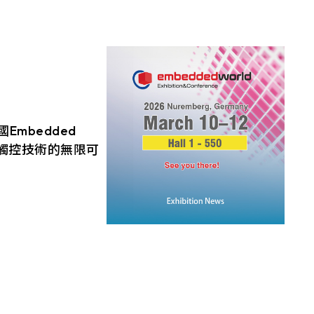
7
LCD廠牌
支援服務
89/89/89/89
10.1
TP介面
INNOLUX_G070ACE-LH3
投資人專區
10.4
USB+RS232
EDT_ET070013DCDMA
12.1
ESG 企業永續
USB+I2C
INNOLUX_G101ICE-LH1
mbedded
13.3
觸控新知
探索觸控技術的無限可
TIANMA_TM101DDHG01-72
15
INNOLUX_G104XCE-L01
聯絡我們
15.6
2026 (Hall 1-
如何以創新觸控技
INNOLUX_G121ICE-L02
17
與低功耗應用上的設
AUO_G133HAN01.1
品挑戰，提供最可靠
18.5
AUO_G150XAN02.0
19
IVO_M156GWFA R0