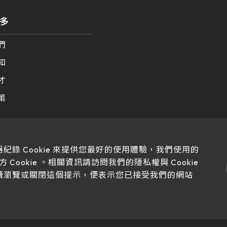
多
們
知
才
策
紀錄 Cookie 來提供您最好的使用體驗，我們使用的
三方 Cookie 。相關資訊請訪問我們的隱私權與 Cookie
續瀏覽或關閉這個提示，便表示您已接受我們的網站
 No. 22、26, Dingping Rd., Su'ao Township, Yilan County 270, Tai
C. all right reserved.