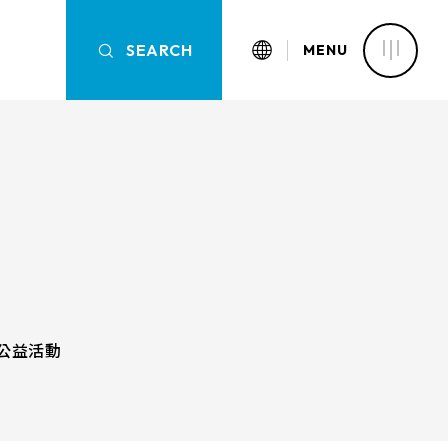
SEARCH
SEARCH
MENU
認識萬達
OVERVIEW
OVERVIEW
OVERVIEW
OVERVIEW
核心能力
新聞中心
觸控面板
產品資訊
的高溫製程，萬達光電的五線電
清除篩選條件
面板具備高可靠性，及卓越的線
公益活動
以標準五線電阻為基礎，我們亦
應用範疇
同客戶的需求，量身打造專屬觸
尺寸
以高度客製化的產品來滿足各種
解決方案
LCD可視角度
與認證
需求，從而實現產品的最佳性能