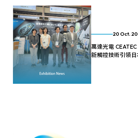
356 * 286.5* 3.1 mm
337
204 與我們面對
154.6*93.64mm
詢。
429.86 * 254* 3.1 mm
408
380.9*305.65mm
393.4 * 316.65* 2.2 mm
376
20 Oct. 2
481.5*272.6mm
496.5 * 292.2* 3.1 mm
476
萬達光電 CEATEC
530.2*299.6mm
新觸控技術引領日
543 * 317.4* 3.1 mm
527
213.8*161.00mm
萬達光電參加2025年
179.96 * 119.00 * 1.53 mm
展，展出Knob-on-
153.10mm * 92.14mm
量子點顯示器等創
189.35 * 121.77 * 1.53 mm
療、軍事等B2B專
More
154.91mm * 87.34mm
244.66 * 163.3 * 1.53 mm
買家建立初步交流
218.16mm * 136.8mm
在專業顯示領域的
258.98 * 161.54 * 1.53 mm
223.72mm * 126.28mm
240.6 * 187.8 * 1.53 mm
212.2mm * 159.4mm