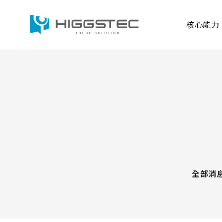
掌
握
萬
核心能力
達
光
電
第
一
手
最
核心能力
產品資訊
應用範疇
解決方案
新
Search 網站搜尋
動
態
關鍵字搜尋
電容式觸控面板
萬達光電的投射式電
產品進階搜尋
且穩定的觸控表現。
全部消
容性、防水、耐日照
觸控顯示模組
工業、強固型、醫療
產品分類
產品結
各種嚴苛環境。
整合五線電阻式及投
TDM外型/厚度(mm)
LCD A
研究與開發
生產與製造能