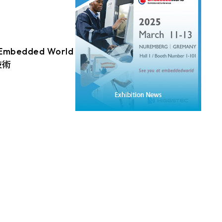
edded World
技術
 月 11 至 13 日參與
 World 展覽，攤位
 Number 1-101。本次
影片呈現觸控面板產
展示最新技術應用，
流！