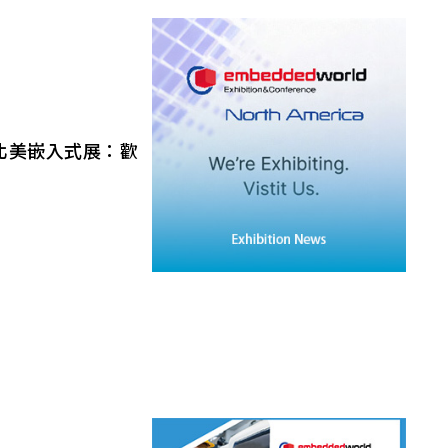
21.5
AUO_G170ETN01.0
23.8
AUO_G185HAN01.0
AUO_G190EG02 V104
 北美嵌入式展：歡
INNOLUX_G215HCJ-L01
INNOLUX_G238HCJ-L01
025 Embedded
erica展出懸浮觸控、光學
INNOLUX_G070ACE-LH3
蒞臨攤位4084，探
！