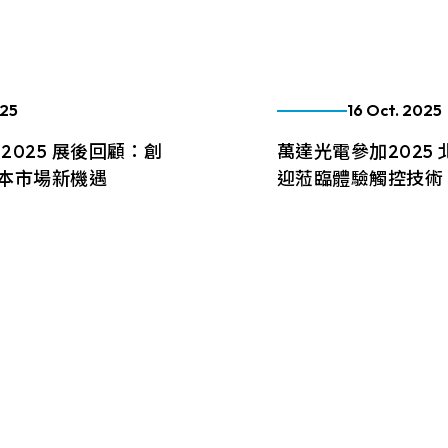
.92mm*270.34mm
341.6mm*274mm
面交流，歡迎預約專屬諮
.96mm*230.04mm
412.56mm*233.64mm
.32mm*301.06mm
380.32mm*305.06mm
025
16 Oct. 2025
.06mm*267.79mm
479.3mm*271.00mm
 2025 展後回顧：創
萬達光電參加2025
本市場新機遇
迎蒞臨體驗觸控技術
.04mm*296.46mm
530.20mm*299.6mm
10月日本CEATEC
萬達光電Higgstec將於2
Display旋鈕式觸控與
World North Am
新技術，鎖定工業、醫
整合等創新技術。歡迎
業市場，透過展會與日本
索嵌入式應用無限可能
More
，展現台灣觸控面板廠商
技術能力。