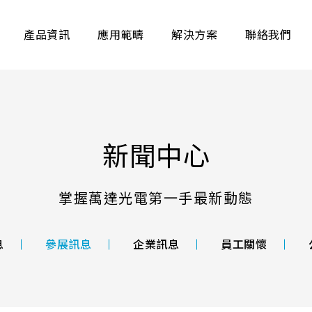
產品資訊
應用範疇
解決方案
聯絡我們
EXPLORE PRODUCTS
新聞中心
電阻式
掌握萬達光電第一手最新動態
容觸控面板具備流暢
經過特有
此外．優異的電磁相
阻式觸控
息
參展訊息
企業訊息
員工關懷
等多項規格可適用於
性表現。
、車載及航海產業等
可依據不
構
LCD 解析度
控技術，
射電容式觸控面板，
A區
LCD Bezel opening
力
檢測技術能力
品質
應用場景