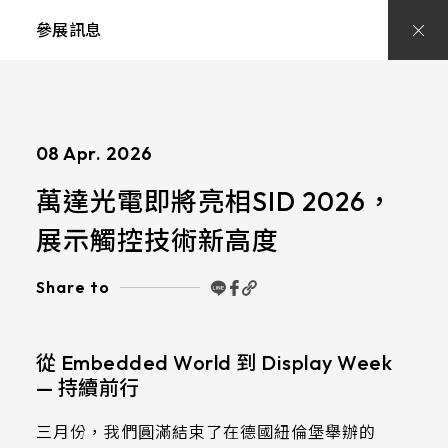
萬
達
參展訊息
光
電
亮
相
SID
Display
Week
2026：
08 Apr. 2026
展
示
萬達光電即將亮相SID 2026，
觸
控
技
展示觸控技術新高度
術
新
高
Share to
度
｜
洛
杉
磯
從 Embedded World 到 Display Week
展
— 持續前行
會
5
月
三月份，我們圓滿結束了在德國紐倫堡舉辦的
5-