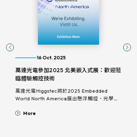
16 Oct. 2025
萬達光電參加2025 北美嵌入式展：歡迎蒞
萬達光
臨體驗觸控技術
合展（
萬達光電Higgstec將於2025 Embedded
萬達光電
World North America展出懸浮觸控、光學整
（攤位
合等創新技術。歡迎蒞臨攤位4084，探索嵌入
預約
More
Mo
式應用無限可能！