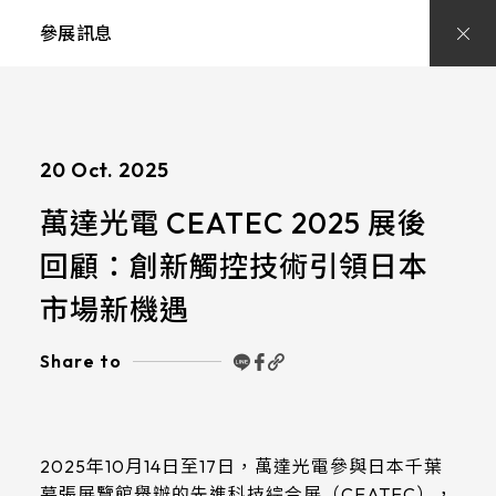
創
新
參展訊息
觸
控
顯
示
與
Knob‑on‑Display、
QD
Display
20 Oct. 2025
打
造
萬達光電 CEATEC 2025 展後
專
業
人
回顧：創新觸控技術引領日本
機
介
市場新機遇
面
新
標
Share to
準
2025年10月14日至17日，萬達光電參與日本千葉
幕張展覽館舉辦的先進科技綜合展（CEATEC），