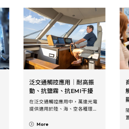
高振
商用與娛樂觸控應用 | 多點
干擾
觸控、低誤觸、 流暢互動
顯示面板
達光電
種環境
隨著智慧型裝置普及化，觸控裝
用五線
置已存在生活日常、購物、餐
組產
飲、郵政、ATM、博弈、Kiosk