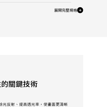
21.5
AUO_G170ETN01.0
ast Ratio
23.8
AUO_G185HAN01.0
AUO_G190EG02 V104
nterface
INNOLUX_G215HCJ-L01
INNOLUX_G238HCJ-L01
 Stack-up
INNOLUX_G070ACE-LH3
性的關鍵技術
ical
cteristice
ir±15KV，Contact±8KV
除光反射、提高透光率，使畫面更清晰
oise (Immunity):CS 10V