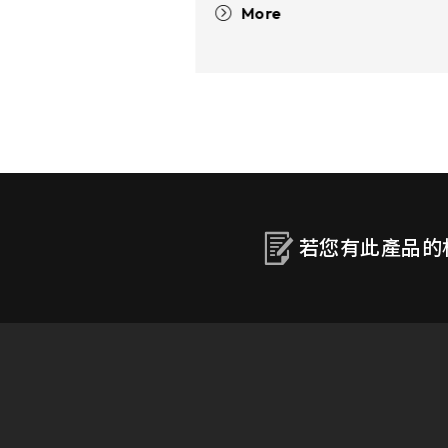
品，可應用於塔台控制、
達系統等設備，可抵抗鹽
照，並承受惡劣的海洋環
高空低壓的航空飛行。
若您有此產品的