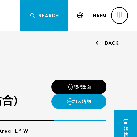
SEARCH
SEARCH
MENU
BACK
認識萬達
OVERVIEW
OVERVIEW
OVERVIEW
OVERVIEW
核心能力
新聞中心
觸控面板
結構圖面
產品資訊
合)
的高溫製程，萬達光電的五線電
清除篩選條件
面板具備高可靠性，及卓越的線
以標準五線電阻為基礎，我們亦
應用範疇
同客戶的需求，量身打造專屬觸
尺寸
以高度客製化的產品來滿足各種
解決方案
rea , L * W
LCD可視角度
與認證
需求，從而實現產品的最佳性能