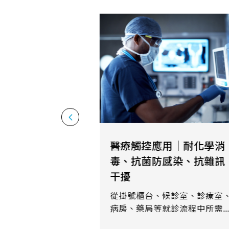
291.92 *194* 2.1 mm
278.3*216.8* 2.1 mm
328.37 *199.98* 2.1 mm
562.98 *332.4* 3.1 mm
376.54 *225.9* 2.1 mm
375.58 * 308* 2.1 mm
444 *264.6* 2.1 mm
泛交通觸控應用｜耐
動、抗鹽霧、抗EMI
409.27 *334* 2.1 mm
在泛交通觸控應用中，萬
511.45*302.92* 3.1 mm
提供適用於陸、海、空各
之觸控顯示模組產品，適
電阻、投射式電容觸控模
More