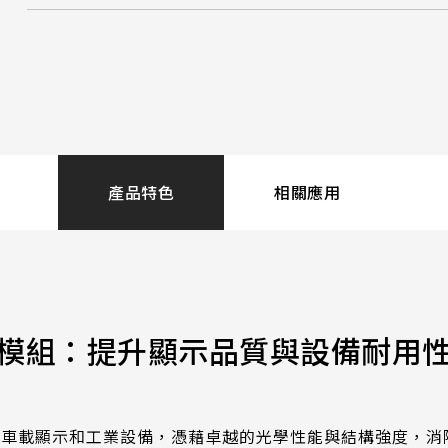
.92mm*270.34mm
341.6mm*274mm
Resolution / LCD
Contr
.96mm*230.04mm
412.56mm*233.64mm
解析度
800:1
.32mm*301.06mm
380.32mm*305.06mm
1920x1080
.06mm*267.79mm
479.3mm*271.00mm
Display Mode
LCM I
.04mm*296.46mm
530.20mm*299.6mm
IPS
LVDS
產品特色
相關應用
Cover Glass
Touch
Thickness (mm)
G/F/F
1.8 t / CS
模組：提升顯示品質與設備耐用
Touch Pts
Electr
10 pt
Chara
ESD:A
、車載顯示和工業設備，憑藉卓越的光學性能與結構強度，消
Anti-N