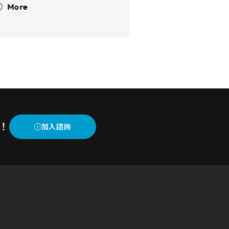
證設備的穩定性和可靠性。適用
More
投射式電容及電阻式產品，可裝
配於冷凍庫、戶外作業場所、自
動化操作設備等，輔助提升您的
工作效率及操作安全性。
！