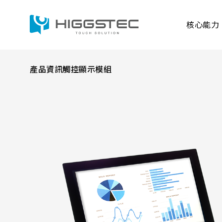
13.3
吋
全
核心能力
貼
合
觸
控
顯
示
產品資訊
觸控顯示模組
模
核心能力
產品資訊
應用範疇
解決方案
組：
Search 網站搜尋
高
清、
耐
用、
廣
關鍵字搜尋
泛
電容式觸控面板
應
用
的
萬達光電的投射式電
理
產品進階搜尋
且穩定的觸控表現。
想
選
容性、防水、耐日照
擇
觸控顯示模組
工業、強固型、醫療
產品分類
產品結
各種嚴苛環境。
整合五線電阻式及投
TDM外型/厚度(mm)
LCD A
研究與開發
生產與製造能