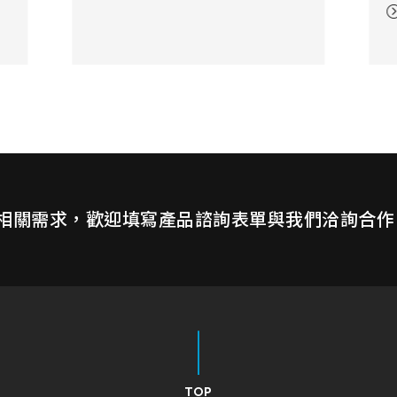
航海雷
各種應用。不論室內使用或是戶
More
霧、日
外環境，手指觸控或是手套以及
境以及
被動筆，萬達光電的觸控解決方
案滿足您所有的需求。
相關需求，歡迎填寫產品諮詢表單與我們洽詢合作
TOP