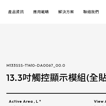
產品資訊
應用範疇
解決方案
聯絡我們
EXPLORE PRODUCTS
電阻式
M133SSS-T1410-DA0067_00.0
13.3吋觸控顯示模組(全貼
容觸控面板具備流暢
經過特有
此外．優異的電磁相
阻式觸控
等多項規格可適用於
性表現。
、車載及航海產業等
可依據不
構
LCD 解析度
控技術，
Active Area , L *
View A
射電容式觸控面板，
A區
LCD Bezel opening
力
檢測技術能力
品質
應用場景