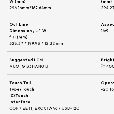
W (mm)
(mm)
O FILM+ITO GLASS)
800x480
品質的要求及對技術
表現。
療
外環境應用
強固
偏光眼鏡與光學
)
工作溫度(℃)
296.16mm*167.64mm
294.2
示模組。因應不同工
2.4mm*91.44mm
154.60mm*93.64mm
F(Cover Glass+ITO
1280x800
求，我們量身打造專
ontroller
Cover Glass厚度/BM顏色
FILM+ITO FILM)
≧ 500 cd/m2
-20 to 70 ℃
協助客戶提升產品的
6.96mm*135.6mm
218.96mm*137.6mm
Out Line
Aspec
1024x600
數
 Flat Resistive(ITO
觸控面板
MB-MER4050CEBG
1.1 t / chemical enhanced
Dimension , L * W
16:9
≧ 400 cd/m2
ILM+ITO GLASS)
.72mm*125.28mm
225.52mm*128.08mm
1024x768
* H (mm)
1
ETI_EXC 81W32
1.8 t / chemical enhanced
328.37 * 199.98 * 12.32 mm
≧ 600 cd/m2
.43mm*157.82mm
215.4mm*161.8mm
觸控面板
1920x1080
10
ETI_EXC 81W46
2.8 t / chemical enhanced
≧ 1000 cd/m2
確認搜尋
1.12mm*163.2mm
264.12mm*166.2mm
1280x1024
Suggested LCM
Bright
ETI_EXC 81W60
AUO_G133HAN01.1
≧ 400
≧ 350 cd/m2
用
衝擊玻璃
商用&娛樂
抗干擾EMI
示模組
.76mm*184.32mm
249mm*187.5mm
ETI_EXC 81W84
.47mm*165.08mm
295.07mm*166.68mm
Touch Tail
Opera
Type/Touch
-20 t
.13mm*228.10mm
309.9mm*236.3mm
IC/Touch
Interface
.16mm*193.59mm
347.06mm*196.49mm
COF / EETI_EXC 81W46 / USB+I2C