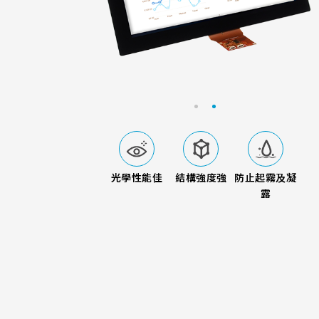
電容式觸控面板
FG(IT
萬達光電更將對產品
工控
創新技術應用
醫
戶
LCD介面
亮度(nits
的探究延伸到觸控顯
164.5 * 99.5* 1.4 mm
15
G/F/
電阻式觸控面板
控領域的各種規格需
VA區(mm)
TP IC / C
LVDS
屬的觸控解決方案，
166.5 * 104* 1.4 mm
21
觸控顯示模組
出線方向
支援指
True
電容式
附加價值。
156.10*88.6mm
ETP-
F
229.2 * 149* 1.4 mm
222
6 o'clock
220.8*139.00mm
E
235 * 143* 2.1 mm
210
電阻式
9 o'clock
226.34*128.1mm
E
227.3 * 173.9* 1.4 mm
26
12 o'clock
光學性能佳
結構強度強
防止起霧及凝
264.12*166.2mm
E
泛交通
厚手套與潮濕
車
抗
觸控顯
275.82 * 177.9* 2.1 mm
245
露
249.8*188.5mm
E
261.8 * 199.8* 2.2 mm
293
309.5*233.5mm
322 * 245.5* 2.2 mm
304
347.93*196.94mm
359.3 * 217.24* 2.1 mm
344
343*275.5mm