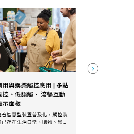
工業觸控應用｜抗EMI干
擾、耐高溫、支援厚手套
操作
在工業應用中，萬達解決方案支
援出色的抗干擾能力，能在電磁
干擾和高溫環境下穩定運行，保