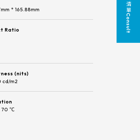
諮 詢 清 單
7
LCD廠牌
7mm * 165.88mm
支援服務
89/89/89/89
Consult
10.1
TP介面
INNOLUX_G070ACE-LH3
投資人專區
t Ratio
10.4
USB+RS232
EDT_ET070013DCDMA
12.1
ESG 企業永續
USB+I2C
INNOLUX_G101ICE-LH1
13.3
觸控新知
TIANMA_TM101DDHG01-72
15
ness (nits)
 cd/m2
INNOLUX_G104XCE-L01
聯絡我們
15.6
INNOLUX_G121ICE-L02
17
tion
o 70 ℃
AUO_G133HAN01.1
18.5
AUO_G150XAN02.0
19
IVO_M156GWFA R0