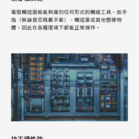
258.98 *161.54* 1.4 mm
電阻觸控面板能夠識別任何形式的觸碰工具，如手
240.6 *187.8* 1.4 mm
指（無論是否佩戴手套）、觸控筆或其他堅硬物
體，因此在各種環境下都能正常操作。
291.92 *194* 2.1 mm
278.3*216.8* 2.1 mm
328.37 *199.98* 2.1 mm
562.98 *332.4* 3.1 mm
376.54 *225.9* 2.1 mm
375.58 * 308* 2.1 mm
444 *264.6* 2.1 mm
409.27 *334* 2.1 mm