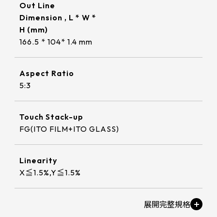
322 * 245.5* 2.2 mm
≧ 1000 cd/m2
Out Line
ETP-MB-MER4050CEBG
18.5
220.8*139.00mm
INNOLUX_G101ICE-LH1
295.07mm*166.68mm
TP介面
Dimension , L * W *
304.13mm*228.10mm
1.1 t / chemical enhanced
359.3 * 217.24* 2.1 mm
≧ 350 cd/m2
EETI_EXC 81W32
19
H (mm)
226.34*128.1mm
出線方向
TIANMA_TM101DDHG01-72
309.9mm*236.3mm
344.16mm*193.59mm
USB+RS232
166.5 * 104* 1.4 mm
1.8 t / chemical enhanced
356 * 286.5* 3.1 mm
EETI_EXC 81W46
21.5
支援指數
264.12*166.2mm
INNOLUX_G104XCE-L01
347.06mm*196.49mm
6 o'clock
337.92mm*270.34mm
USB+I2C
2.8 t / chemical enhanced
429.86 * 254* 3.1 mm
EETI_EXC 81W60
23.8
Aspect Ratio
249.8*188.5mm
1
INNOLUX_G121ICE-L02
341.6mm*274mm
9 o'clock
408.96mm*230.04mm
5:3
393.4 * 316.65* 2.2 mm
EETI_EXC 81W84
309.5*233.5mm
10
412.56mm*233.64mm
AUO_G133HAN01.1
12 o'clock
確認搜尋
376.32mm*301.06mm
496.5 * 292.2* 3.1 mm
Touch Stack-up
347.93*196.94mm
380.32mm*305.06mm
AUO_G150XAN02.0
476.06mm*267.79mm
FG(ITO FILM+ITO GLASS)
543 * 317.4* 3.1 mm
343*275.5mm
479.3mm*271.00mm
IVO_M156GWFA R0
527.04mm*296.46mm
179.96 * 119.00 * 1.53 mm
Linearity
154.6*93.64mm
530.20mm*299.6mm
AUO_G170ETN01.0
X≦1.5%,Y≦1.5%
189.35 * 121.77 * 1.53 mm
380.9*305.65mm
AUO_G185HAN01.0
244.66 * 163.3 * 1.53 mm
Knock Test
481.5*272.6mm
AUO_G190EG02 V104
10,000,000 times