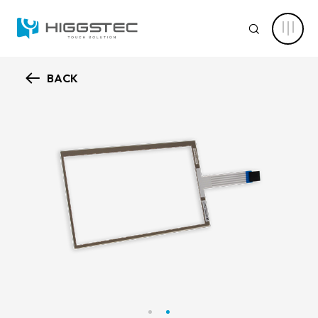
7
吋
SEARCH
5:3
電
阻
觸
控
BACK
螢
認識萬達
幕
Search 網站搜尋
|
適
核心能力
用
於
關鍵字搜尋
工
業
新聞中心
與
嵌
入
產品資訊
式
裝
產品進階搜尋
清除篩選條件
置
|
應用範疇
提
升
產品分類
設
解決方案
備
產品結構
整
電容式觸控面板
體