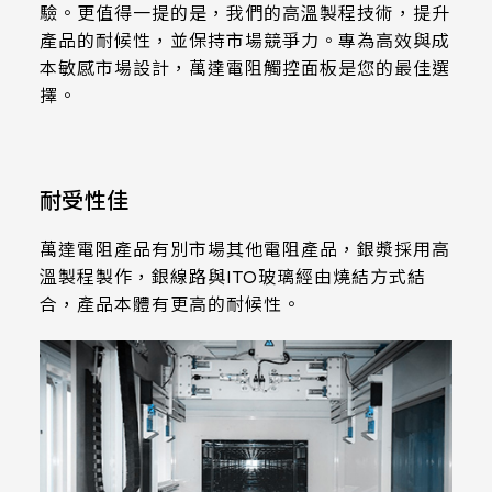
3H Pencil,Pressure 750g/45°
511.45 * 302.92 * 3.23 mm
驗。更值得一提的是，我們的高溫製程技術，提升
305.33mm * 229.3mm
產品的耐候性，並保持市場競爭力。專為高效與成
562.98 * 332.4 * 3.23 mm
本敏感市場設計，萬達電阻觸控面板是您的最佳選
Operating Force
345.43mm * 194.79mm
擇。
Stylus=R0.8 ≦ 50g
179.96 * 119.00 * 7.83 mm
339.12mm * 271.54mm
189.35 * 121.77 *4.83 mm
Touch IC
411mm * 231.6mm
耐受性佳
EETI_EXC7700
244.66 * 163.3 * 8.53 mm
377.52mm * 302.26mm
萬達電阻產品有別市場其他電阻產品，銀漿採用高
258.98 * 161.54 * 6.93 mm
477.84mm * 269.31mm
溫製程製作，銀線路與ITO玻璃經由燒結方式結
240.6 * 187.8 * 10.73 mm
合，產品本體有更高的耐候性。
528.24mm * 297.66mm
291.92 * 194.00 * 12.72 mm
153.10mm * 92.14mm
278.3 * 216.8 * 11.13 mm
414.4mm * 235.00mm
328.37 * 199.98 * 12.32 mm