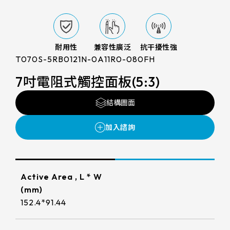
可
LCD 解析度
支援服務
靠
FG(ITO FILM+ITO GLASS)
電阻式觸控面板
性
尺寸
與
800x480
G/F/F(Cover Glass+ITO FILM+ITO
效
投資人專區
觸控顯示模組
TDM外型/厚度(mm)
率
FILM)
耐用性
兼容性廣泛
抗干擾性強
7
1280x800
T070S-5RB0121N-0A11R0-080FH
LCD AA區
True Flat Resistive(ITO FILM+ITO
ESG 企業永續
164.5 * 99.5* 1.4 mm
10.1
GLASS)
7吋電阻式觸控面板(5:3)
1024x600
LCD Bezel opening
152.4mm*91.44mm
166.5 * 104* 1.4 mm
觸控新知
10.4
LCD可視角度
1024x768
結構圖面
154.60mm*93.64mm
216.96mm*135.6mm
229.2 * 149* 1.4 mm
LCD介面
12.1
89/89/89/89
1920x1080
聯絡我們
218.96mm*137.6mm
222.72mm*125.28mm
亮度(nits)
235 * 143* 2.1 mm
LVDS
13.3
1280x1024
225.52mm*128.08mm
工作溫度(℃)
210.43mm*157.82mm
227.3 * 173.9* 1.4 mm
≧ 500 cd/m2
15
LCD廠牌
215.4mm*161.8mm
Active Area , L * W
261.12mm*163.2mm
-20 to 70 ℃
275.82 * 177.9* 2.1 mm
≧ 400 cd/m2
(mm)
15.6
VA區(mm)
INNOLUX_G070ACE-LH3
264.12mm*166.2mm
152.4*91.44
245.76mm*184.32mm
261.8 * 199.8* 2.2 mm
≧ 600 cd/m2
TP IC / Controller
17
156.10*88.6mm
EDT_ET070013DCDMA
249mm*187.5mm
293.47mm*165.08mm
Cover Glass厚度/BM顏色