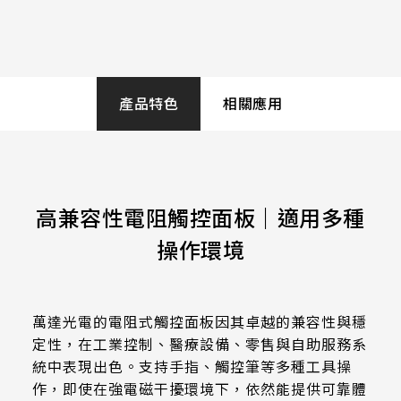
258.98 * 161.54 * 1.53 mm
530.2*299.6mm
INNOLUX_G215HCJ-L01
240.6 * 187.8 * 1.53 mm
Operation
213.8*161.00mm
INNOLUX_G238HCJ-L01
-20 to 70 ℃
291.92 * 194.00 * 2.23 mm
153.10mm * 92.14mm
產品特色
相關應用
INNOLUX_G070ACE-LH3
278.3 * 216.8 * 2.23 mm
Storage
154.91mm * 87.34mm
-40 to 80 ℃
328.37 * 199.98 * 2.23 mm
218.16mm * 136.8mm
339.53 * 263.5 * 2.23 mm
高兼容性電阻觸控面板｜適用多種
Transparency
223.72mm * 126.28mm
≧77%
376.54 * 225.9 * 2.23 mm
操作環境
212.2mm * 159.4mm
375.58 * 308 * 2.23 mm
Haze
262.32mm * 164.4mm
8%±3%
萬達光電的電阻式觸控面板因其卓越的兼容性與穩
444 * 264.6 * 2.23 mm
247.2mm * 185.7mm
定性，在工業控制、醫療設備、零售與自助服務系
409.27 * 334 * 2.23 mm
統中表現出色。支持手指、觸控筆等多種工具操
Hardness
294.27mm * 165.88mm
作，即使在強電磁干擾環境下，依然能提供可靠體