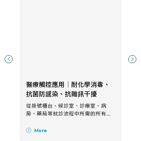
醫療觸控應用｜耐化學消毒、
抗菌防感染、抗雜訊干擾
從掛號櫃台、候診室、診療室、病
房、藥局等就診流程中所需的所有健
康諮詢、病理研究、病人照護系統都
可見觸控產品的需求。整合觸控顯示
More
方案的系統協助您的就醫過程更有效