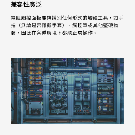
258.98 *161.54* 1.4 mm
兼容性廣泛
240.6 *187.8* 1.4 mm
電阻觸控面板能夠識別任何形式的觸碰工具，如手
指（無論是否佩戴手套）、觸控筆或其他堅硬物
291.92 *194* 2.1 mm
體，因此在各種環境下都能正常操作。
278.3*216.8* 2.1 mm
328.37 *199.98* 2.1 mm
562.98 *332.4* 3.1 mm
376.54 *225.9* 2.1 mm
375.58 * 308* 2.1 mm
444 *264.6* 2.1 mm
409.27 *334* 2.1 mm