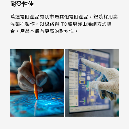
339.53 * 263.5 * 11.28 mm
耐受性佳
376.54 * 225.9 * 11.8 mm
萬達電阻產品有別市場其他電阻產品，銀漿採用高
溫製程製作，銀線路與ITO玻璃經由燒結方式結
375.58 * 308 * 19.95 mm
合，產品本體有更高的耐候性。
444 * 264.6 * 14.73 mm
409.27 * 334 * 18.02 mm
511.45 * 302.92 * 13.43 mm
562.98 * 332.4 *12.13 mm
189.35 * 121.77* 1.4 mm
179.96 * 119* 1.4 mm
244.66 *163.3* 1.4 mm