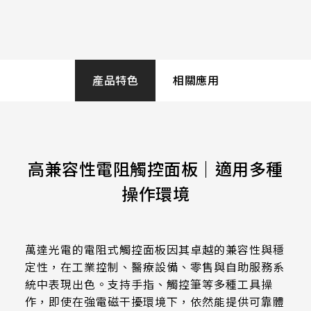
258.98 * 161.54 * 1.53 mm
530.2*299.6mm
INNOLUX_G215HCJ-L01
240.6 * 187.8 * 1.53 mm
Operation
213.8*161.00mm
INNOLUX_G238HCJ-L01
-20 to 70 ℃
291.92 * 194.00 * 2.23 mm
153.10mm * 92.14mm
產品特色
相關應用
INNOLUX_G070ACE-LH3
278.3 * 216.8 * 2.23 mm
Storage
154.91mm * 87.34mm
-40 to 80 ℃
328.37 * 199.98 * 2.23 mm
218.16mm * 136.8mm
339.53 * 263.5 * 2.23 mm
高兼容性電阻觸控面板｜適用多種
Transparency
223.72mm * 126.28mm
≧77%
376.54 * 225.9 * 2.23 mm
操作環境
212.2mm * 159.4mm
375.58 * 308 * 2.23 mm
Haze
262.32mm * 164.4mm
8%±3%
萬達光電的電阻式觸控面板因其卓越的兼容性與穩
444 * 264.6 * 2.23 mm
247.2mm * 185.7mm
定性，在工業控制、醫療設備、零售與自助服務系
409.27 * 334 * 2.23 mm
統中表現出色。支持手指、觸控筆等多種工具操
Hardness
294.27mm * 165.88mm
作，即使在強電磁干擾環境下，依然能提供可靠體