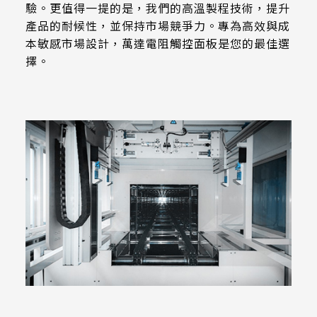
3H Pencil,Pressure 750g/45ﾟ
511.45 * 302.92 * 3.23 mm
驗。更值得一提的是，我們的高溫製程技術，提升
305.33mm * 229.3mm
產品的耐候性，並保持市場競爭力。專為高效與成
562.98 * 332.4 * 3.23 mm
本敏感市場設計，萬達電阻觸控面板是您的最佳選
Operating Force
345.43mm * 194.79mm
擇。
Stylus=R0.8 ≦ 50g
179.96 * 119.00 * 7.83 mm
339.12mm * 271.54mm
189.35 * 121.77 *4.83 mm
Touch IC
411mm * 231.6mm
ETP-MB-MER4050CEBG
244.66 * 163.3 * 8.53 mm
377.52mm * 302.26mm
258.98 * 161.54 * 6.93 mm
477.84mm * 269.31mm
240.6 * 187.8 * 10.73 mm
528.24mm * 297.66mm
291.92 * 194.00 * 12.72 mm
153.10mm * 92.14mm
278.3 * 216.8 * 11.13 mm
414.4mm * 235.00mm
328.37 * 199.98 * 12.32 mm