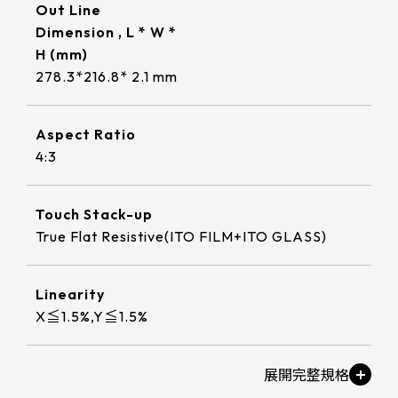
322 * 245.5* 2.2 mm
≧ 1000 cd/m2
Out Line
ETP-MB-MER4050CEBG
18.5
220.8*139.00mm
INNOLUX_G101ICE-LH1
295.07mm*166.68mm
TP介面
Dimension , L * W *
304.13mm*228.10mm
1.1 t / chemical enhanced
359.3 * 217.24* 2.1 mm
≧ 350 cd/m2
EETI_EXC 81W32
19
H (mm)
226.34*128.1mm
出線方向
TIANMA_TM101DDHG01-72
309.9mm*236.3mm
344.16mm*193.59mm
USB+RS232
278.3*216.8* 2.1 mm
1.8 t / chemical enhanced
356 * 286.5* 3.1 mm
EETI_EXC 81W46
21.5
支援指數
264.12*166.2mm
INNOLUX_G104XCE-L01
347.06mm*196.49mm
6 o'clock
337.92mm*270.34mm
USB+I2C
2.8 t / chemical enhanced
429.86 * 254* 3.1 mm
EETI_EXC 81W60
23.8
Aspect Ratio
249.8*188.5mm
1
INNOLUX_G121ICE-L02
341.6mm*274mm
9 o'clock
408.96mm*230.04mm
4:3
393.4 * 316.65* 2.2 mm
EETI_EXC 81W84
309.5*233.5mm
10
412.56mm*233.64mm
AUO_G133HAN01.1
12 o'clock
確認搜尋
376.32mm*301.06mm
496.5 * 292.2* 3.1 mm
Touch Stack-up
347.93*196.94mm
380.32mm*305.06mm
AUO_G150XAN02.0
476.06mm*267.79mm
True Flat Resistive(ITO FILM+ITO GLASS)
543 * 317.4* 3.1 mm
343*275.5mm
479.3mm*271.00mm
IVO_M156GWFA R0
527.04mm*296.46mm
179.96 * 119.00 * 1.53 mm
Linearity
154.6*93.64mm
530.20mm*299.6mm
AUO_G170ETN01.0
X≦1.5%,Y≦1.5%
189.35 * 121.77 * 1.53 mm
380.9*305.65mm
AUO_G185HAN01.0
244.66 * 163.3 * 1.53 mm
Knock Test
481.5*272.6mm
AUO_G190EG02 V104
10,000,000 times