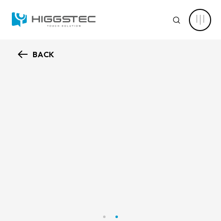
全
平
SEARCH
面
電
阻
式
觸
BACK
控
認識萬達
面
Search 網站搜尋
板
12.1
核心能力
吋
｜
關鍵字搜尋
工
控
新聞中心
設
備
與
產品資訊
專
業
產品進階搜尋
清除篩選條件
儀
器
應用範疇
首
選
產品分類
｜
解決方案
萬
產品結構
達
電容式觸控面板
光