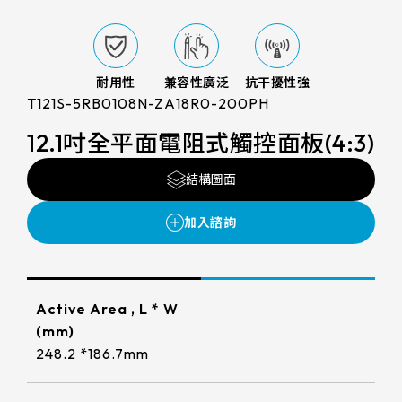
電
LCD 解析度
支援服務
FG(ITO FILM+ITO GLASS)
電阻式觸控面板
尺寸
800x480
G/F/F(Cover Glass+ITO FILM+ITO
投資人專區
觸控顯示模組
TDM外型/厚度(mm)
FILM)
耐用性
兼容性廣泛
抗干擾性強
7
1280x800
T121S-5RB0108N-ZA18R0-200PH
LCD AA區
True Flat Resistive(ITO FILM+ITO
ESG 企業永續
164.5 * 99.5* 1.4 mm
10.1
GLASS)
12.1吋全平面電阻式觸控面板(4:3)
1024x600
LCD Bezel opening
152.4mm*91.44mm
166.5 * 104* 1.4 mm
觸控新知
10.4
LCD可視角度
1024x768
結構圖面
154.60mm*93.64mm
216.96mm*135.6mm
229.2 * 149* 1.4 mm
LCD介面
12.1
89/89/89/89
1920x1080
聯絡我們
218.96mm*137.6mm
222.72mm*125.28mm
亮度(nits)
235 * 143* 2.1 mm
LVDS
13.3
1280x1024
225.52mm*128.08mm
工作溫度(℃)
210.43mm*157.82mm
227.3 * 173.9* 1.4 mm
≧ 500 cd/m2
15
LCD廠牌
215.4mm*161.8mm
Active Area , L * W
261.12mm*163.2mm
-20 to 70 ℃
275.82 * 177.9* 2.1 mm
≧ 400 cd/m2
(mm)
15.6
VA區(mm)
INNOLUX_G070ACE-LH3
264.12mm*166.2mm
248.2 *186.7mm
245.76mm*184.32mm
261.8 * 199.8* 2.2 mm
≧ 600 cd/m2
TP IC / Controller
17
156.10*88.6mm
EDT_ET070013DCDMA
249mm*187.5mm
293.47mm*165.08mm
Cover Glass厚度/BM顏色