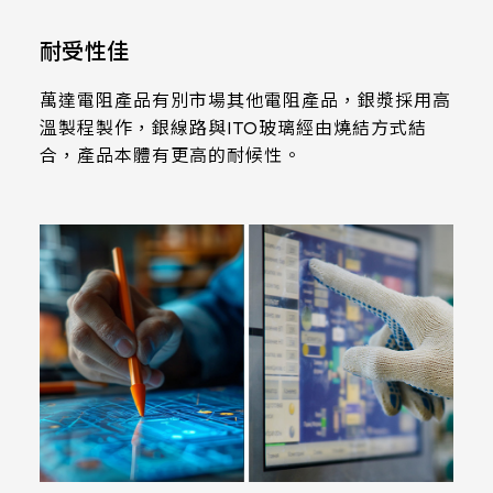
339.53 * 263.5 * 11.28 mm
耐受性佳
376.54 * 225.9 * 11.8 mm
萬達電阻產品有別市場其他電阻產品，銀漿採用高
375.58 * 308 * 19.95 mm
溫製程製作，銀線路與ITO玻璃經由燒結方式結
合，產品本體有更高的耐候性。
444 * 264.6 * 14.73 mm
409.27 * 334 * 18.02 mm
511.45 * 302.92 * 13.43 mm
562.98 * 332.4 *12.13 mm
189.35 * 121.77* 1.4 mm
179.96 * 119* 1.4 mm
244.66 *163.3* 1.4 mm