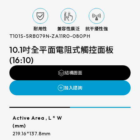
LCD 解析度
支援服務
FG(ITO FILM+ITO GLASS)
電阻式觸控面板
尺寸
800x480
G/F/F(Cover Glass+ITO FILM+ITO
投資人專區
觸控顯示模組
TDM外型/厚度(mm)
FILM)
耐用性
兼容性廣泛
抗干擾性強
7
1280x800
T101S-5RB079N-ZA11R0-080PH
LCD AA區
True Flat Resistive(ITO FILM+ITO
ESG 企業永續
164.5 * 99.5* 1.4 mm
10.1
GLASS)
10.1吋全平面電阻式觸控面板
1024x600
LCD Bezel opening
152.4mm*91.44mm
166.5 * 104* 1.4 mm
(16:10)
觸控新知
10.4
LCD可視角度
1024x768
154.60mm*93.64mm
216.96mm*135.6mm
229.2 * 149* 1.4 mm
LCD介面
結構圖面
12.1
89/89/89/89
1920x1080
聯絡我們
218.96mm*137.6mm
222.72mm*125.28mm
亮度(nits)
235 * 143* 2.1 mm
LVDS
13.3
1280x1024
225.52mm*128.08mm
工作溫度(℃)
210.43mm*157.82mm
227.3 * 173.9* 1.4 mm
≧ 500 cd/m2
15
LCD廠牌
215.4mm*161.8mm
261.12mm*163.2mm
-20 to 70 ℃
275.82 * 177.9* 2.1 mm
≧ 400 cd/m2
15.6
VA區(mm)
Active Area , L * W
INNOLUX_G070ACE-LH3
264.12mm*166.2mm
245.76mm*184.32mm
(mm)
261.8 * 199.8* 2.2 mm
≧ 600 cd/m2
TP IC / Controller
17
156.10*88.6mm
219.16*137.8mm
EDT_ET070013DCDMA
249mm*187.5mm
293.47mm*165.08mm
Cover Glass厚度/BM顏色