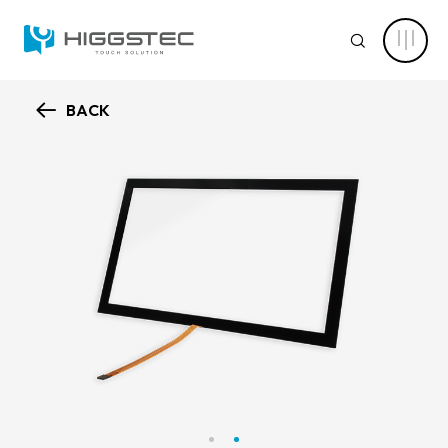
全
平
SEARCH
面
電
阻
觸
控
BACK
面
認識萬達
板
Search 網站搜尋
10.1
吋
核心能力
｜
工
關鍵字搜尋
控
應
新聞中心
用
寬
螢
產品資訊
幕
專
產品進階搜尋
清除篩選條件
業
視
應用範疇
角
｜
產品分類
萬
解決方案
達
產品結構
光
電容式觸控面板
電