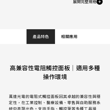
258.98 * 161.54 * 1.53 mm
Knock Test
530.2*299.6mm
10,000,000 times
INNOLUX_G215HCJ-L01
240.6 * 187.8 * 1.53 mm
213.8*161.00mm
INNOLUX_G238HCJ-L01
291.92 * 194.00 * 2.23 mm
Operation
153.10mm * 92.14mm
-20 to 70 ℃
INNOLUX_G070ACE-LH3
278.3 * 216.8 * 2.23 mm
產品特色
相關應用
154.91mm * 87.34mm
328.37 * 199.98 * 2.23 mm
Storage
218.16mm * 136.8mm
-40 to 80 ℃
339.53 * 263.5 * 2.23 mm
223.72mm * 126.28mm
高兼容性電阻觸控面板｜適用多種
376.54 * 225.9 * 2.23 mm
Transparency
212.2mm * 159.4mm
≧77%
操作環境
375.58 * 308 * 2.23 mm
262.32mm * 164.4mm
444 * 264.6 * 2.23 mm
Haze
247.2mm * 185.7mm
8%±3%
萬達光電的電阻式觸控面板因其卓越的兼容性與穩
409.27 * 334 * 2.23 mm
定性，在工業控制、醫療設備、零售與自助服務系
294.27mm * 165.88mm
統中表現出色。支持手指、觸控筆等多種工具操