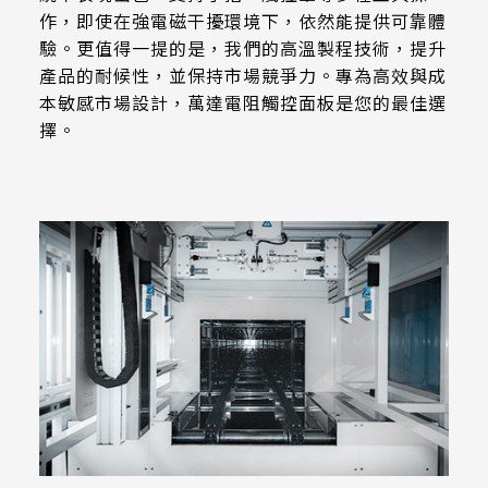
511.45 * 302.92 * 3.23 mm
Hardness
作，即使在強電磁干擾環境下，依然能提供可靠體
305.33mm * 229.3mm
3H Pencil,Pressure 750g/45ﾟ
驗。更值得一提的是，我們的高溫製程技術，提升
562.98 * 332.4 * 3.23 mm
345.43mm * 194.79mm
產品的耐候性，並保持市場競爭力。專為高效與成
本敏感市場設計，萬達電阻觸控面板是您的最佳選
179.96 * 119.00 * 7.83 mm
Operating Force
339.12mm * 271.54mm
擇。
Stylus=R0.8 ≦ 50g
189.35 * 121.77 *4.83 mm
411mm * 231.6mm
244.66 * 163.3 * 8.53 mm
Touch IC
377.52mm * 302.26mm
ETP-MB-MER4050CEBG
258.98 * 161.54 * 6.93 mm
477.84mm * 269.31mm
240.6 * 187.8 * 10.73 mm
528.24mm * 297.66mm
291.92 * 194.00 * 12.72 mm
153.10mm * 92.14mm
278.3 * 216.8 * 11.13 mm
414.4mm * 235.00mm
328.37 * 199.98 * 12.32 mm