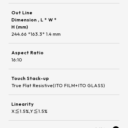
322 * 245.5* 2.2 mm
≧ 1000 cd/m2
ETP-MB-MER4050CEBG
18.5
220.8*139.00mm
INNOLUX_G101ICE-LH1
295.07mm*166.68mm
TP介面
304.13mm*228.10mm
Out Line
1.1 t / chemical enhanced
359.3 * 217.24* 2.1 mm
≧ 350 cd/m2
EETI_EXC 81W32
19
226.34*128.1mm
出線方向
Dimension , L * W *
TIANMA_TM101DDHG01-72
309.9mm*236.3mm
344.16mm*193.59mm
USB+RS232
1.8 t / chemical enhanced
356 * 286.5* 3.1 mm
H (mm)
EETI_EXC 81W46
21.5
支援指數
264.12*166.2mm
244.66 *163.3* 1.4 mm
INNOLUX_G104XCE-L01
347.06mm*196.49mm
6 o'clock
337.92mm*270.34mm
USB+I2C
2.8 t / chemical enhanced
429.86 * 254* 3.1 mm
EETI_EXC 81W60
23.8
249.8*188.5mm
1
INNOLUX_G121ICE-L02
341.6mm*274mm
9 o'clock
408.96mm*230.04mm
393.4 * 316.65* 2.2 mm
Aspect Ratio
EETI_EXC 81W84
309.5*233.5mm
10
16:10
412.56mm*233.64mm
AUO_G133HAN01.1
12 o'clock
確認搜尋
376.32mm*301.06mm
496.5 * 292.2* 3.1 mm
347.93*196.94mm
380.32mm*305.06mm
AUO_G150XAN02.0
476.06mm*267.79mm
543 * 317.4* 3.1 mm
Touch Stack-up
343*275.5mm
True Flat Resistive(ITO FILM+ITO GLASS)
479.3mm*271.00mm
IVO_M156GWFA R0
527.04mm*296.46mm
179.96 * 119.00 * 1.53 mm
154.6*93.64mm
530.20mm*299.6mm
AUO_G170ETN01.0
189.35 * 121.77 * 1.53 mm
Linearity
380.9*305.65mm
X≦1.5%,Y≦1.5%
AUO_G185HAN01.0
244.66 * 163.3 * 1.53 mm
481.5*272.6mm
AUO_G190EG02 V104