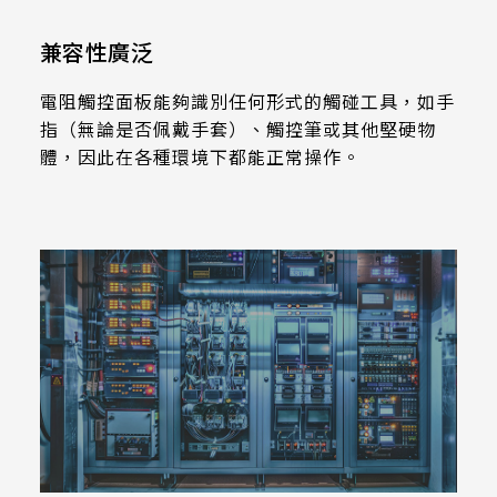
258.98 *161.54* 1.4 mm
兼容性廣泛
240.6 *187.8* 1.4 mm
電阻觸控面板能夠識別任何形式的觸碰工具，如手
291.92 *194* 2.1 mm
指（無論是否佩戴手套）、觸控筆或其他堅硬物
體，因此在各種環境下都能正常操作。
278.3*216.8* 2.1 mm
328.37 *199.98* 2.1 mm
562.98 *332.4* 3.1 mm
376.54 *225.9* 2.1 mm
375.58 * 308* 2.1 mm
444 *264.6* 2.1 mm
409.27 *334* 2.1 mm