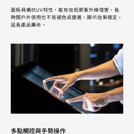
339.53 * 263.5 * 11.28 mm
ESD:Air±15KV，Contact±8KV
面板具備抗UV特性，能有效抵禦紫外線侵害，長
Anti-Noise (Immunity):CS 10V
376.54 * 225.9 * 11.8 mm
時間戶外使用也不易褪色或變黃，顯示效果穩定，
延長產品壽命。
375.58 * 308 * 19.95 mm
444 * 264.6 * 14.73 mm
409.27 * 334 * 18.02 mm
511.45 * 302.92 * 13.43 mm
562.98 * 332.4 *12.13 mm
189.35 * 121.77* 1.4 mm
179.96 * 119* 1.4 mm
244.66 *163.3* 1.4 mm
多點觸控與手勢操作