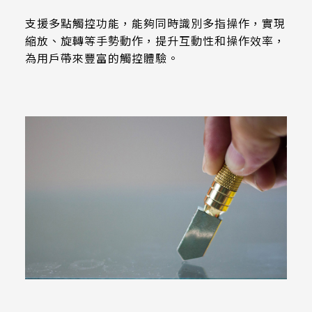
258.98 *161.54* 1.4 mm
支援多點觸控功能，能夠同時識別多指操作，實現
240.6 *187.8* 1.4 mm
縮放、旋轉等手勢動作，提升互動性和操作效率，
為用戶帶來豐富的觸控體驗。
291.92 *194* 2.1 mm
278.3*216.8* 2.1 mm
328.37 *199.98* 2.1 mm
562.98 *332.4* 3.1 mm
376.54 *225.9* 2.1 mm
375.58 * 308* 2.1 mm
444 *264.6* 2.1 mm
409.27 *334* 2.1 mm