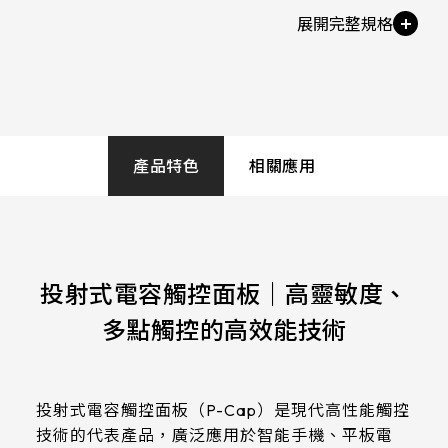
258.98 * 161.54 * 1.53 mm
530.2*299.6mm
Touch Stack-up
INNOLUX_G215HCJ-L01
G/F/F(Cover Glass+ITO FILM+ITO FILM)
240.6 * 187.8 * 1.53 mm
213.8*161.00mm
INNOLUX_G238HCJ-L01
291.92 * 194.00 * 2.23 mm
153.10mm * 92.14mm
Touch Tail Type / IC
INNOLUX_G070ACE-LH3
Type
278.3 * 216.8 * 2.23 mm
154.91mm * 87.34mm
COF / EETI_EXC 81W60
產品特色
相關應用
328.37 * 199.98 * 2.23 mm
218.16mm * 136.8mm
Touch Interface
339.53 * 263.5 * 2.23 mm
223.72mm * 126.28mm
USB+I2C
376.54 * 225.9 * 2.23 mm
投射式電容觸控面板｜高靈敏度、
212.2mm * 159.4mm
ESD
375.58 * 308 * 2.23 mm
多點觸控的高效能技術
262.32mm * 164.4mm
Air±15KV，Contact±8KV
444 * 264.6 * 2.23 mm
247.2mm * 185.7mm
Touch Pts
409.27 * 334 * 2.23 mm
投射式電容觸控面板（P-Cap）是現代高性能觸控
294.27mm * 165.88mm
10 pt
技術的代表產品，廣泛應用於智能手機、平板電