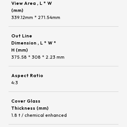
322 * 245.5* 2.2 mm
≧ 1000 cd/m2
View Area , L * W
ETP-MB-MER4050CEBG
18.5
220.8*139.00mm
INNOLUX_G101ICE-LH1
295.07mm*166.68mm
TP介面
(mm)
304.13mm*228.10mm
1.1 t / chemical enhanced
359.3 * 217.24* 2.1 mm
≧ 350 cd/m2
EETI_EXC 81W32
19
339.12mm * 271.54mm
226.34*128.1mm
出線方向
TIANMA_TM101DDHG01-72
309.9mm*236.3mm
344.16mm*193.59mm
USB+RS232
1.8 t / chemical enhanced
356 * 286.5* 3.1 mm
EETI_EXC 81W46
21.5
支援指數
264.12*166.2mm
INNOLUX_G104XCE-L01
347.06mm*196.49mm
6 o'clock
Out Line
337.92mm*270.34mm
USB+I2C
2.8 t / chemical enhanced
429.86 * 254* 3.1 mm
EETI_EXC 81W60
23.8
Dimension , L * W *
249.8*188.5mm
1
INNOLUX_G121ICE-L02
341.6mm*274mm
9 o'clock
408.96mm*230.04mm
H (mm)
393.4 * 316.65* 2.2 mm
EETI_EXC 81W84
309.5*233.5mm
10
375.58 * 308 * 2.23 mm
412.56mm*233.64mm
AUO_G133HAN01.1
12 o'clock
確認搜尋
376.32mm*301.06mm
496.5 * 292.2* 3.1 mm
347.93*196.94mm
380.32mm*305.06mm
AUO_G150XAN02.0
476.06mm*267.79mm
Aspect Ratio
543 * 317.4* 3.1 mm
343*275.5mm
4:3
479.3mm*271.00mm
IVO_M156GWFA R0
527.04mm*296.46mm
179.96 * 119.00 * 1.53 mm
154.6*93.64mm
530.20mm*299.6mm
AUO_G170ETN01.0
Cover Glass
189.35 * 121.77 * 1.53 mm
380.9*305.65mm
Thickness (mm)
AUO_G185HAN01.0
1.8 t / chemical enhanced
244.66 * 163.3 * 1.53 mm
481.5*272.6mm
AUO_G190EG02 V104