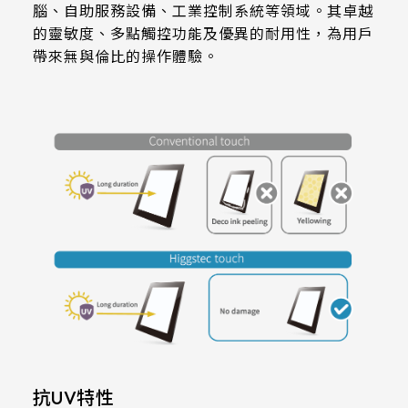
511.45 * 302.92 * 3.23 mm
腦、自助服務設備、工業控制系統等領域。其卓越
305.33mm * 229.3mm
的靈敏度、多點觸控功能及優異的耐用性，為用戶
Transparency
562.98 * 332.4 * 3.23 mm
帶來無與倫比的操作體驗。
345.43mm * 194.79mm
≧87%
179.96 * 119.00 * 7.83 mm
339.12mm * 271.54mm
Haze
189.35 * 121.77 *4.83 mm
411mm * 231.6mm
< 2%
244.66 * 163.3 * 8.53 mm
377.52mm * 302.26mm
Operation
258.98 * 161.54 * 6.93 mm
477.84mm * 269.31mm
-20 to 70 ℃
240.6 * 187.8 * 10.73 mm
528.24mm * 297.66mm
Storage
291.92 * 194.00 * 12.72 mm
153.10mm * 92.14mm
-40 to 80 ℃
278.3 * 216.8 * 11.13 mm
414.4mm * 235.00mm
Electrical
328.37 * 199.98 * 12.32 mm
抗UV特性
Characteristice