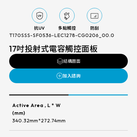
LCD 解析度
支援服務
FG(ITO FILM+ITO GLASS)
電阻式觸控面板
尺寸
800x480
G/F/F(Cover Glass+ITO FILM+ITO
投資人專區
觸控顯示模組
TDM外型/厚度(mm)
FILM)
抗UV
多點觸控
防刮
7
1280x800
T170SSS-SF0536-LEC1278-CG0206_00.0
LCD AA區
True Flat Resistive(ITO FILM+ITO
ESG 企業永續
164.5 * 99.5* 1.4 mm
10.1
GLASS)
17吋投射式電容觸控面板
1024x600
LCD Bezel opening
152.4mm*91.44mm
166.5 * 104* 1.4 mm
觸控新知
10.4
LCD可視角度
1024x768
結構圖面
154.60mm*93.64mm
216.96mm*135.6mm
229.2 * 149* 1.4 mm
LCD介面
12.1
89/89/89/89
1920x1080
聯絡我們
218.96mm*137.6mm
222.72mm*125.28mm
亮度(nits)
235 * 143* 2.1 mm
LVDS
13.3
1280x1024
225.52mm*128.08mm
工作溫度(℃)
210.43mm*157.82mm
227.3 * 173.9* 1.4 mm
≧ 500 cd/m2
15
LCD廠牌
215.4mm*161.8mm
Active Area , L * W
261.12mm*163.2mm
-20 to 70 ℃
275.82 * 177.9* 2.1 mm
≧ 400 cd/m2
(mm)
15.6
VA區(mm)
INNOLUX_G070ACE-LH3
264.12mm*166.2mm
340.32mm*272.74mm
245.76mm*184.32mm
261.8 * 199.8* 2.2 mm
≧ 600 cd/m2
TP IC / Controller
17
156.10*88.6mm
EDT_ET070013DCDMA
249mm*187.5mm
293.47mm*165.08mm
Cover Glass厚度/BM顏色