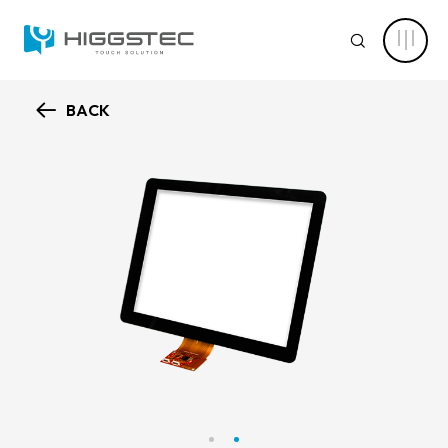
17
吋
SEARCH
投
射
式
電
容
BACK
觸
認識萬達
控
Search 網站搜尋
面
板
核心能力
（4:3）
｜
關鍵字搜尋
10
點
新聞中心
觸
控
與
產品資訊
USB+I2C
介
產品進階搜尋
清除篩選條件
面
應用範疇
產品分類
解決方案
產品結構
電容式觸控面板