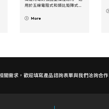
的
用於五線電阻式和類比矩陣式觸
人
控模組，可裝配於可攜式手持裝
置及強固型筆記型電腦，能夠在
More
協
各種使用環境和氣候條件下穩定
運行，應對嚴苛挑戰。
。
相關需求，歡迎填寫產品諮詢表單與我們洽詢合作