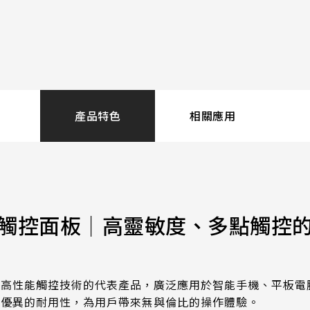
.92mm*270.34mm
341.6mm*274mm
ESD
Touch
Air±15KV，Contact±8KV
10 pt
.96mm*230.04mm
412.56mm*233.64mm
.32mm*301.06mm
380.32mm*305.06mm
Transparency
Haze
≧87%
< 2%
.06mm*267.79mm
479.3mm*271.00mm
產品特色
相關應用
.04mm*296.46mm
530.20mm*299.6mm
Operation
Stora
-20 to 70 ℃
-40 t
Electrical
Characteristice
觸控面板｜高靈敏度、多點觸控
ESD:Air±15KV，Contact±8KV
Anti-Noise (Immunity):CS 10V
現代高性能觸控技術的代表產品，廣泛應用於智能手機、平板
及優異的耐用性，為用戶帶來無與倫比的操作體驗。