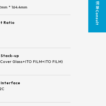
諮 詢 清 單
7
LCD廠牌
2mm * 164.4mm
支援服務
89/89/89/89
Consult
10.1
TP介面
INNOLUX_G070ACE-LH3
投資人專區
t Ratio
10.4
USB+RS232
EDT_ET070013DCDMA
12.1
ESG 企業永續
USB+I2C
INNOLUX_G101ICE-LH1
13.3
觸控新知
TIANMA_TM101DDHG01-72
15
 Stack-up
(Cover Glass+ITO FILM+ITO FILM)
INNOLUX_G104XCE-L01
聯絡我們
15.6
INNOLUX_G121ICE-L02
17
 Interface
AUO_G133HAN01.1
18.5
2C
AUO_G150XAN02.0
19
IVO_M156GWFA R0