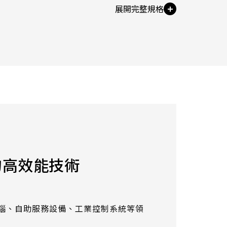
21.5
 Pts
AUO_G170ETN01.0
23.8
AUO_G185HAN01.0
AUO_G190EG02 V104
INNOLUX_G215HCJ-L01
ge
INNOLUX_G238HCJ-L01
o 80 ℃
INNOLUX_G070ACE-LH3
的高效能技術
電腦、自助服務設備、工業控制系統等領