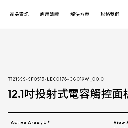
產品資訊
應用範疇
解決方案
聯絡我們
EXPLORE PRODUCTS
電阻式
T121SSS-SF0513-LEC0178-CG019W_00.0
12.1吋投射式電容觸控面板(1
容觸控面板具備流暢
經過特有
此外．優異的電磁相
阻式觸控
等多項規格可適用於
性表現。
、車載及航海產業等
可依據不
構
LCD 解析度
控技術，
Active Area , L *
View A
射電容式觸控面板，
A區
LCD Bezel opening
力
檢測技術能力
品質
應用場景