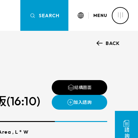
SEARCH
SEARCH
MENU
BACK
認識萬達
OVERVIEW
OVERVIEW
OVERVIEW
OVERVIEW
核心能力
新聞中心
觸控面板
結構圖面
產品資訊
6:10)
的高溫製程，萬達光電的五線電
清除篩選條件
面板具備高可靠性，及卓越的線
以標準五線電阻為基礎，我們亦
應用範疇
同客戶的需求，量身打造專屬觸
尺寸
以高度客製化的產品來滿足各種
解決方案
rea , L * W
LCD可視角度
與認證
需求，從而實現產品的最佳性能