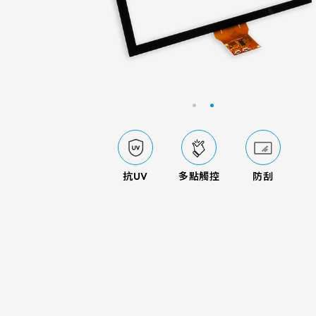
電容式觸控面板
FG(IT
萬達光電更將對產品
工控
創新技術應用
醫
戶
LCD介面
亮度(nits
的探究延伸到觸控顯
164.5 * 99.5* 1.4 mm
15
G/F/
電阻式觸控面板
控領域的各種規格需
VA區(mm)
TP IC / C
LVDS
屬的觸控解決方案，
166.5 * 104* 1.4 mm
21
觸控顯示模組
出線方向
支援指
True
電容式
附加價值。
156.10*88.6mm
ETP-
F
229.2 * 149* 1.4 mm
222
6 o'clock
220.8*139.00mm
E
235 * 143* 2.1 mm
210
電阻式
9 o'clock
226.34*128.1mm
E
227.3 * 173.9* 1.4 mm
26
12 o'clock
抗UV
多點觸控
防刮
264.12*166.2mm
E
泛交通
厚手套與潮濕
車
抗
觸控顯
275.82 * 177.9* 2.1 mm
245
249.8*188.5mm
E
261.8 * 199.8* 2.2 mm
293
309.5*233.5mm
322 * 245.5* 2.2 mm
304
347.93*196.94mm
359.3 * 217.24* 2.1 mm
344
343*275.5mm