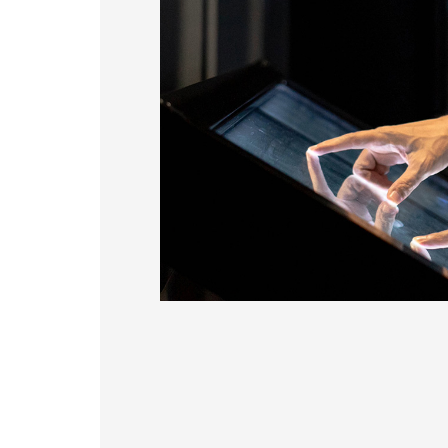
179.96 * 119.00 * 7.83 mm
153.10mm * 92.14mm
189.35 * 121.77 *4.83 mm
414.4mm * 235.00mm
244.66 * 163.3 * 8.53 mm
258.98 * 161.54 * 6.93 mm
240.6 * 187.8 * 10.73 mm
291.92 * 194.00 * 12.72 mm
278.3 * 216.8 * 11.13 mm
328.37 * 199.98 * 12.32 mm
339.53 * 263.5 * 11.28 mm
376.54 * 225.9 * 11.8 mm