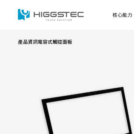
12.1
吋
投
核心能力
射
式
電
容
觸
控
產品資訊
電容式觸控面板
面
核心能力
產品資訊
應用範疇
解決方案
板
Search 網站搜尋
(16:10)：
工
業
級
多
關鍵字搜尋
點
電容式觸控面板
觸
控、
抗
萬達光電的投射式電
UV
產品進階搜尋
且穩定的觸控表現。
防
刮
容性、防水、耐日照
與
觸控顯示模組
工業、強固型、醫療
高
產品分類
產品結
可
各種嚴苛環境。
靠
整合五線電阻式及投
TDM外型/厚度(mm)
LCD A
性
研究與開發
生產與製造能