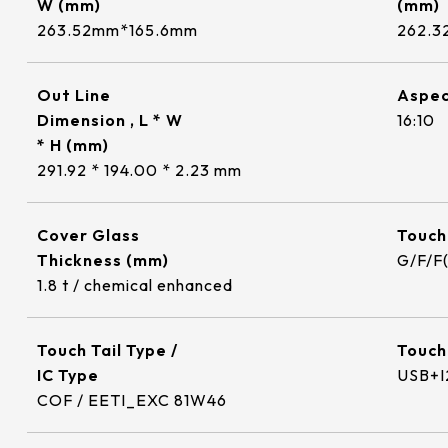
W (mm)
(mm)
O FILM+ITO GLASS)
800x480
品質的要求及對技術
表現。
療
外環境應用
強固
偏光眼鏡與光學
)
工作溫度(℃)
263.52mm*165.6mm
262.3
示模組。因應不同工
2.4mm*91.44mm
154.60mm*93.64mm
F(Cover Glass+ITO
1280x800
求，我們量身打造專
ontroller
Cover Glass厚度/BM顏色
FILM+ITO FILM)
≧ 500 cd/m2
-20 to 70 ℃
協助客戶提升產品的
6.96mm*135.6mm
218.96mm*137.6mm
Out Line
Aspec
1024x600
數
 Flat Resistive(ITO
觸控面板
MB-MER4050CEBG
1.1 t / chemical enhanced
Dimension , L * W
16:10
≧ 400 cd/m2
ILM+ITO GLASS)
.72mm*125.28mm
225.52mm*128.08mm
1024x768
* H (mm)
1
ETI_EXC 81W32
1.8 t / chemical enhanced
291.92 * 194.00 * 2.23 mm
≧ 600 cd/m2
.43mm*157.82mm
215.4mm*161.8mm
觸控面板
1920x1080
10
ETI_EXC 81W46
2.8 t / chemical enhanced
≧ 1000 cd/m2
確認搜尋
1.12mm*163.2mm
264.12mm*166.2mm
1280x1024
Cover Glass
Touch
ETI_EXC 81W60
Thickness (mm)
G/F/F
≧ 350 cd/m2
用
衝擊玻璃
商用&娛樂
抗干擾EMI
示模組
.76mm*184.32mm
249mm*187.5mm
1.8 t / chemical enhanced
ETI_EXC 81W84
.47mm*165.08mm
295.07mm*166.68mm
Touch Tail Type /
Touch
.13mm*228.10mm
309.9mm*236.3mm
IC Type
USB+I
COF / EETI_EXC 81W46
.16mm*193.59mm
347.06mm*196.49mm