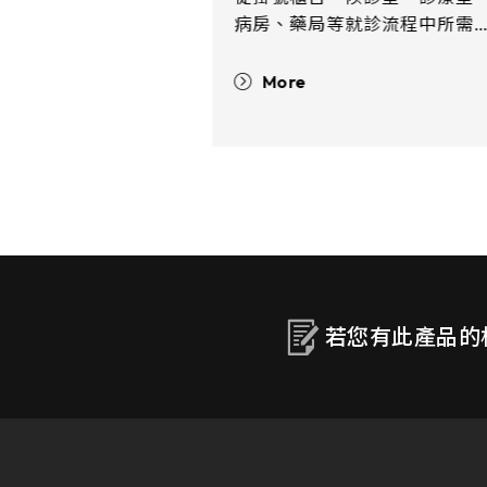
病房、藥局等就診流程中所需
所有健康諮詢、病理研究、病
照護系統都可見觸控產品的需
More
求。整合觸控顯示方案的系統
助您的就醫過程更有效率且安
全，減少不必要的感染及接觸
若您有此產品的