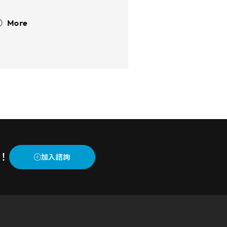
之觸控顯示模組產品，適用五線
電阻、投射式電容觸控模組產
More
品，可應用於塔台控制、航海雷
More
達系統等設備，可抵抗鹽霧、日
照，並承受惡劣的海洋環境以及
高空低壓的航空飛行。
！