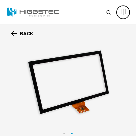
10.1
吋
SEARCH
投
射
式
電
容
BACK
觸
認識萬達
控
Search 網站搜尋
面
板
核心能力
（16:9）
｜
關鍵字搜尋
10
點
新聞中心
觸
控
與
產品資訊
USB+I2C
介
產品進階搜尋
清除篩選條件
面
應用範疇
產品分類
解決方案
產品結構
電容式觸控面板