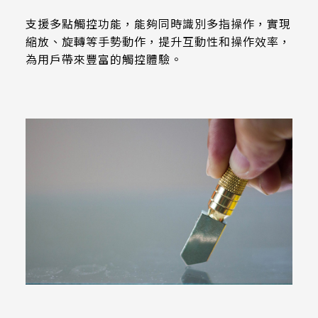
258.98 *161.54* 1.4 mm
支援多點觸控功能，能夠同時識別多指操作，實現
240.6 *187.8* 1.4 mm
縮放、旋轉等手勢動作，提升互動性和操作效率，
為用戶帶來豐富的觸控體驗。
291.92 *194* 2.1 mm
278.3*216.8* 2.1 mm
328.37 *199.98* 2.1 mm
562.98 *332.4* 3.1 mm
376.54 *225.9* 2.1 mm
375.58 * 308* 2.1 mm
444 *264.6* 2.1 mm
409.27 *334* 2.1 mm