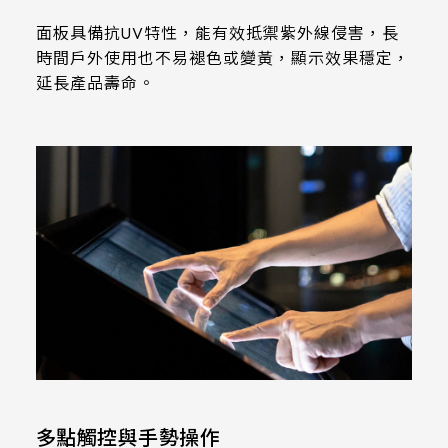
339.53 * 263.5 * 11.28 mm
ESD:Air±15KV，Contact±8KV
面板具備抗UV特性，能有效抵禦紫外線侵害，長
Anti-Noise (Immunity):CS 10V
376.54 * 225.9 * 11.8 mm
時間戶外使用也不易褪色或變黃，顯示效果穩定，
延長產品壽命。
375.58 * 308 * 19.95 mm
444 * 264.6 * 14.73 mm
409.27 * 334 * 18.02 mm
511.45 * 302.92 * 13.43 mm
562.98 * 332.4 *12.13 mm
189.35 * 121.77* 1.4 mm
179.96 * 119* 1.4 mm
244.66 *163.3* 1.4 mm
多點觸控與手勢操作