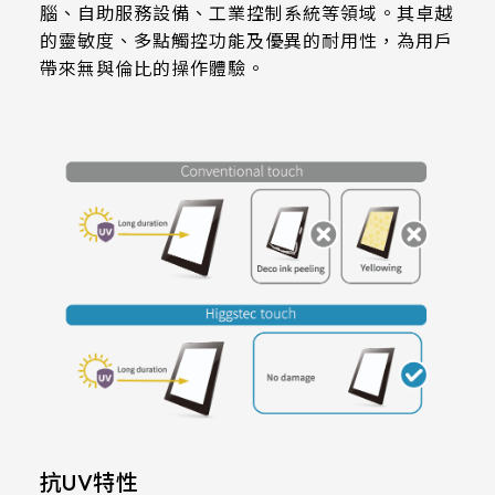
511.45 * 302.92 * 3.23 mm
腦、自助服務設備、工業控制系統等領域。其卓越
305.33mm * 229.3mm
的靈敏度、多點觸控功能及優異的耐用性，為用戶
Transparency
562.98 * 332.4 * 3.23 mm
帶來無與倫比的操作體驗。
345.43mm * 194.79mm
≧87%
179.96 * 119.00 * 7.83 mm
339.12mm * 271.54mm
Haze
189.35 * 121.77 *4.83 mm
411mm * 231.6mm
< 2%
244.66 * 163.3 * 8.53 mm
377.52mm * 302.26mm
Operation
258.98 * 161.54 * 6.93 mm
477.84mm * 269.31mm
-20 to 70 ℃
240.6 * 187.8 * 10.73 mm
528.24mm * 297.66mm
Storage
291.92 * 194.00 * 12.72 mm
153.10mm * 92.14mm
-40 to 80 ℃
278.3 * 216.8 * 11.13 mm
414.4mm * 235.00mm
Electrical
328.37 * 199.98 * 12.32 mm
抗UV特性
Characteristice