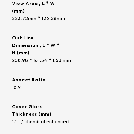
322 * 245.5* 2.2 mm
≧ 1000 cd/m2
View Area , L * W
ETP-MB-MER4050CEBG
18.5
220.8*139.00mm
INNOLUX_G101ICE-LH1
295.07mm*166.68mm
TP介面
(mm)
304.13mm*228.10mm
1.1 t / chemical enhanced
359.3 * 217.24* 2.1 mm
≧ 350 cd/m2
EETI_EXC 81W32
19
223.72mm * 126.28mm
226.34*128.1mm
出線方向
TIANMA_TM101DDHG01-72
309.9mm*236.3mm
344.16mm*193.59mm
USB+RS232
1.8 t / chemical enhanced
356 * 286.5* 3.1 mm
EETI_EXC 81W46
21.5
支援指數
264.12*166.2mm
INNOLUX_G104XCE-L01
347.06mm*196.49mm
6 o'clock
Out Line
337.92mm*270.34mm
USB+I2C
2.8 t / chemical enhanced
429.86 * 254* 3.1 mm
EETI_EXC 81W60
23.8
Dimension , L * W *
249.8*188.5mm
1
INNOLUX_G121ICE-L02
341.6mm*274mm
9 o'clock
408.96mm*230.04mm
H (mm)
393.4 * 316.65* 2.2 mm
EETI_EXC 81W84
309.5*233.5mm
10
258.98 * 161.54 * 1.53 mm
412.56mm*233.64mm
AUO_G133HAN01.1
12 o'clock
確認搜尋
376.32mm*301.06mm
496.5 * 292.2* 3.1 mm
347.93*196.94mm
380.32mm*305.06mm
AUO_G150XAN02.0
476.06mm*267.79mm
Aspect Ratio
543 * 317.4* 3.1 mm
343*275.5mm
16:9
479.3mm*271.00mm
IVO_M156GWFA R0
527.04mm*296.46mm
179.96 * 119.00 * 1.53 mm
154.6*93.64mm
530.20mm*299.6mm
AUO_G170ETN01.0
Cover Glass
189.35 * 121.77 * 1.53 mm
380.9*305.65mm
Thickness (mm)
AUO_G185HAN01.0
1.1 t / chemical enhanced
244.66 * 163.3 * 1.53 mm
481.5*272.6mm
AUO_G190EG02 V104