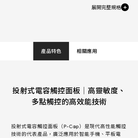
258.98 * 161.54 * 1.53 mm
530.2*299.6mm
Touch Stack-up
INNOLUX_G215HCJ-L01
G/F/F(Cover Glass+ITO FILM+ITO FILM)
240.6 * 187.8 * 1.53 mm
213.8*161.00mm
INNOLUX_G238HCJ-L01
291.92 * 194.00 * 2.23 mm
153.10mm * 92.14mm
Touch Tail Type / IC
INNOLUX_G070ACE-LH3
Type
278.3 * 216.8 * 2.23 mm
154.91mm * 87.34mm
COF / EETI_EXC 81W46
產品特色
相關應用
328.37 * 199.98 * 2.23 mm
218.16mm * 136.8mm
Touch Interface
339.53 * 263.5 * 2.23 mm
223.72mm * 126.28mm
USB+I2C
376.54 * 225.9 * 2.23 mm
投射式電容觸控面板｜高靈敏度、
212.2mm * 159.4mm
ESD
375.58 * 308 * 2.23 mm
多點觸控的高效能技術
262.32mm * 164.4mm
Air±15KV，Contact±8KV
444 * 264.6 * 2.23 mm
247.2mm * 185.7mm
Touch Pts
409.27 * 334 * 2.23 mm
投射式電容觸控面板（P-Cap）是現代高性能觸控
294.27mm * 165.88mm
10 pt
技術的代表產品，廣泛應用於智能手機、平板電