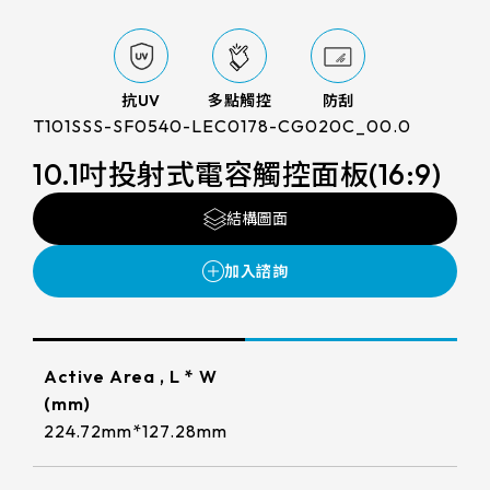
LCD 解析度
支援服務
FG(ITO FILM+ITO GLASS)
電阻式觸控面板
尺寸
800x480
G/F/F(Cover Glass+ITO FILM+ITO
投資人專區
觸控顯示模組
TDM外型/厚度(mm)
FILM)
抗UV
多點觸控
防刮
7
1280x800
T101SSS-SF0540-LEC0178-CG020C_00.0
LCD AA區
True Flat Resistive(ITO FILM+ITO
ESG 企業永續
164.5 * 99.5* 1.4 mm
10.1
GLASS)
10.1吋投射式電容觸控面板(16:9)
1024x600
LCD Bezel opening
152.4mm*91.44mm
166.5 * 104* 1.4 mm
觸控新知
10.4
LCD可視角度
1024x768
結構圖面
154.60mm*93.64mm
216.96mm*135.6mm
229.2 * 149* 1.4 mm
LCD介面
12.1
89/89/89/89
1920x1080
聯絡我們
218.96mm*137.6mm
222.72mm*125.28mm
亮度(nits)
235 * 143* 2.1 mm
LVDS
13.3
1280x1024
225.52mm*128.08mm
工作溫度(℃)
210.43mm*157.82mm
227.3 * 173.9* 1.4 mm
≧ 500 cd/m2
15
LCD廠牌
215.4mm*161.8mm
Active Area , L * W
261.12mm*163.2mm
-20 to 70 ℃
275.82 * 177.9* 2.1 mm
≧ 400 cd/m2
(mm)
15.6
VA區(mm)
INNOLUX_G070ACE-LH3
264.12mm*166.2mm
224.72mm*127.28mm
245.76mm*184.32mm
261.8 * 199.8* 2.2 mm
≧ 600 cd/m2
TP IC / Controller
17
156.10*88.6mm
EDT_ET070013DCDMA
249mm*187.5mm
293.47mm*165.08mm
Cover Glass厚度/BM顏色