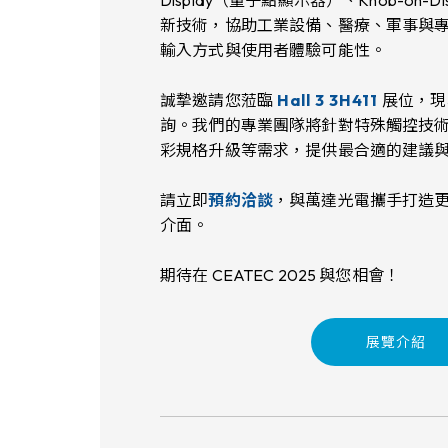
Display（量子點顯示器）、Knob-on-
新技術，協助工業設備、醫療、軍事與
輸入方式與使用者體驗可能性。
誠摯邀請您蒞臨
Hall 3 3H411
展位，現
詢。我們的專業團隊將針對特殊觸控技術、
彩規格升級等需求，提供最合適的建議
請立即
預約洽談
，與萬達光電攜手打造
介面。
期待在 CEATEC 2025 與您相會！
展覽介紹