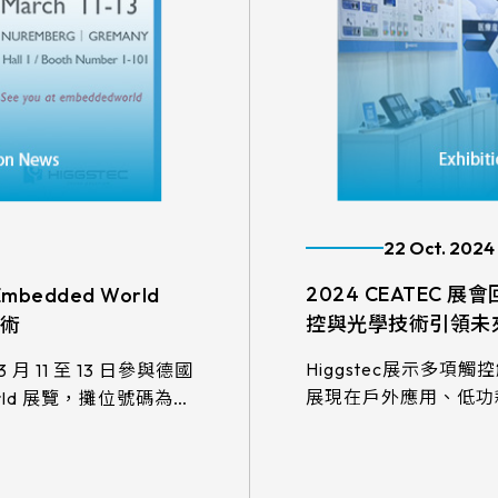
22 Oct. 2024
2024 CEATEC
edded World
控與光學技術引領未
技術
Higgstec展示多項
 月 11 至 13 日參與德國
展現在戶外應用、低功
orld 展覽，攤位號碼為
體驗的創新突破。
mber 1-101。本次展覽將以創
控面板產業的前瞻願
術應用，誠摯邀請您蒞
More