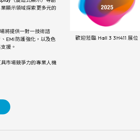
Display（旋鈕式顯示）等創
專業顯示領域探索更多元的
場將提供一對一技術諮
歡迎蒞臨 Hall 3 3H411 展位
EMI 防護強化，以及色
與支援。
更具市場競爭力的專業人機