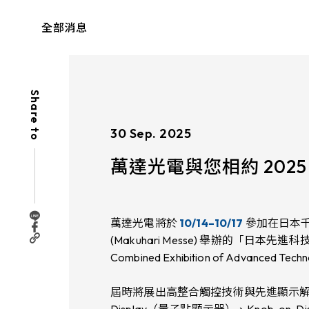
掌
握
萬
全部消息
達
光
電
第
一
手
Share to
最
新
動
30 Sep. 2025
態
萬達光電與您相約 202
萬達光電將於
10/14–10/17
參加在日本
(Makuhari Messe) 舉辦的「日本先進
Combined Exhibition of Advanced Tec
屆時將展出高整合觸控技術與先進顯示解