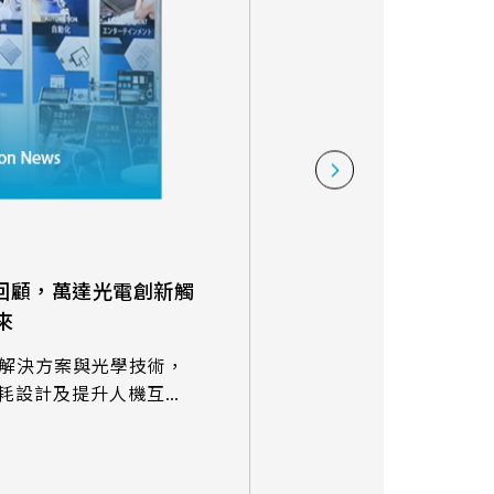
01 Oct. 2024
 展會回顧，萬達光電創新觸
萬達光電與您相約日
來
高科技綜合展(CEATE
(2024/10/15~10/18)
觸控解決方案與光學技術，
耗設計及提升人機互動
我們誠摯邀請您蒞臨萬達
位參觀