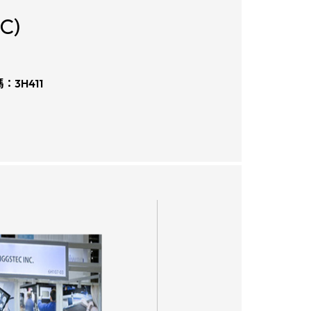
C)
碼：
3H411