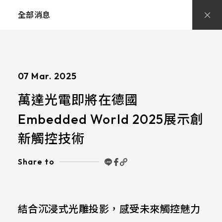
萬
達
全部消息
光
電
Embedded
World
2025
驚
艷
亮
07 Mar. 2025
相
萬達光電即將在德國
Embedded World 2025展示創
新觸控技術
Share to
結合沉浸式光雕投影，感受未來觸控魅力